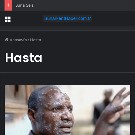
Suna Selen yıllar sonra Münir Özkul ile neden boşandıklarını anlattı: Taze kana ihtiyacım var dedi
Menü
Anasayfa
/
Hasta
Hasta