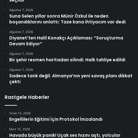
seçildi
Ağustos 7, 2026
Suna Selen yıllar sonra Münir Özkul ile neden
boşandıklarını anlattı: Taze kana ihtiyacım var dedi
Ağustos 7, 2026
Diyanet’ten Halil Konakçı Açıklaması: “Soruşturma
Devam Ediyor”
Ağustos 7, 2026
Bir şehir resmen haritadan silindi: Halk tahliye edildi
Ağustos 7, 2026
Sadece tank değil: Almanya’nın yeni savaş planı dikkat
çekti
Rastgele Haberler
Ocak 13, 2026
Engellilerin Eğitimi İçin Protokol İmzalandı
Mart 15, 2026
Havada büyük panik! Uçak ses hızını aştı, yolcular