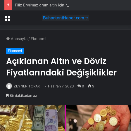
Filiz Eryılmaz gram altın için rakam verdi: Yarın akşama işaret etti
Menü
Anasayfa
/
Ekonomi
Ekonomi
Açıklanan Altın ve Döviz
Fiyatlarındaki Değişiklikler
ZEYNEP TOPAK
Haziran 7, 2023
0
9
Bir dakikadan az