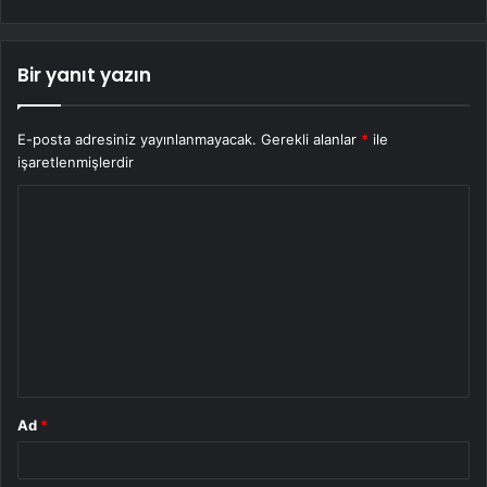
Bir yanıt yazın
E-posta adresiniz yayınlanmayacak.
Gerekli alanlar
*
ile
işaretlenmişlerdir
Y
o
r
u
m
*
Ad
*