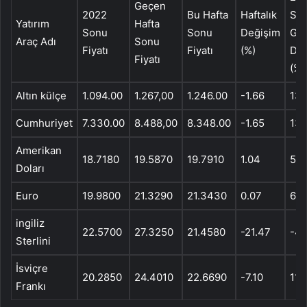
Geçen
2022
Bu Hafta
Haftalık
So
Yatırım
Hafta
Sonu
Sonu
Değişim
Gö
Araç Adı
Sonu
Fiyatı
Fiyatı
(%)
Değ
Fiyatı
(%)
Altın külçe
1.094.00
1.267,00
1.246.00
-1.66
13.
Cumhuriyet
7.330.00
8.488,00
8.348.00
-1.65
13.
Amerikan
18.7180
19.5870
19.7910
1.04
5.7
Doları
Euro
19.9800
21.3290
21.3430
0.07
6.8
ingiliz
22.5700
27.3250
21.4580
-21.47
-4.
Sterlini
İsviçre
20.2850
24.4010
22.6690
-7.10
11.
Frankı