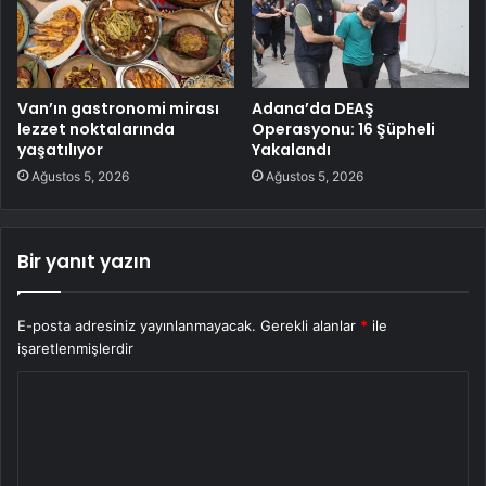
Van’ın gastronomi mirası
Adana’da DEAŞ
lezzet noktalarında
Operasyonu: 16 Şüpheli
yaşatılıyor
Yakalandı
Ağustos 5, 2026
Ağustos 5, 2026
Bir yanıt yazın
E-posta adresiniz yayınlanmayacak.
Gerekli alanlar
*
ile
işaretlenmişlerdir
Y
o
r
u