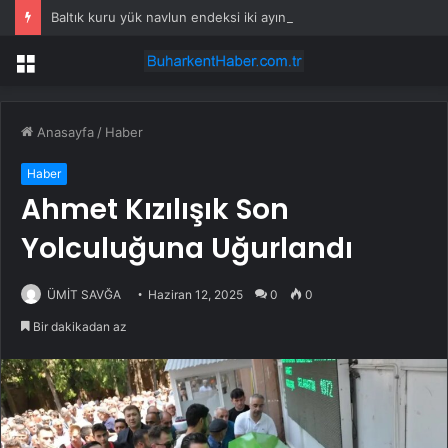
Baltık kuru yük navlun endeksi iki ayın zirvesinde
Menü
Anasayfa
/
Haber
Haber
Ahmet Kızılışık Son
Yolculuğuna Uğurlandı
ÜMİT SAVĞA
Haziran 12, 2025
0
0
Bir dakikadan az