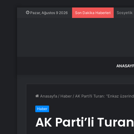
İSKİ, yar
Pazar, Ağustos 9 2026
Son Dakika Haberleri
ANASAY
Anasayfa
/
Haber
/
AK Parti’li Turan: “Enkaz üzerind
Haber
AK Parti’li Tura