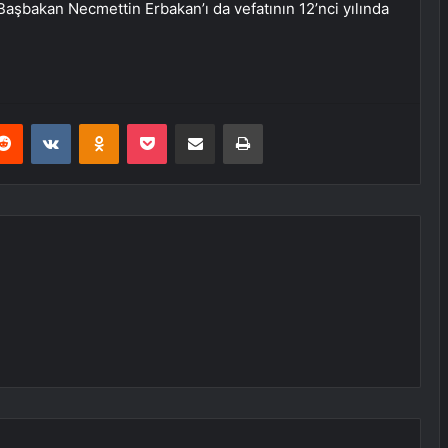
şbakan Necmettin Erbakan’ı da vefatının 12’nci yılında
erest
Reddit
VKontakte
Odnoklassniki
Pocket
E-Posta ile paylaş
Yazdır