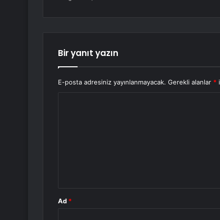
Bir yanıt yazın
E-posta adresiniz yayınlanmayacak.
Gerekli alanlar
*
i
Y
o
r
u
m
*
Ad
*