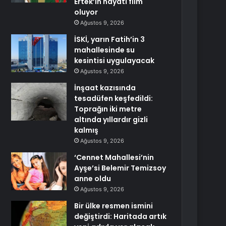
Ertek’in hayatı film
oluyor
Ağustos 9, 2026
İSKİ, yarın Fatih’in 3
mahallesinde su
kesintisi uygulayacak
Ağustos 9, 2026
İnşaat kazısında
tesadüfen keşfedildi:
Toprağın iki metre
altında yıllardır gizli
kalmış
Ağustos 9, 2026
‘Cennet Mahallesi’nin
Ayşe’si Belemir Temizsoy
anne oldu
Ağustos 9, 2026
Bir ülke resmen ismini
değiştirdi: Haritada artık