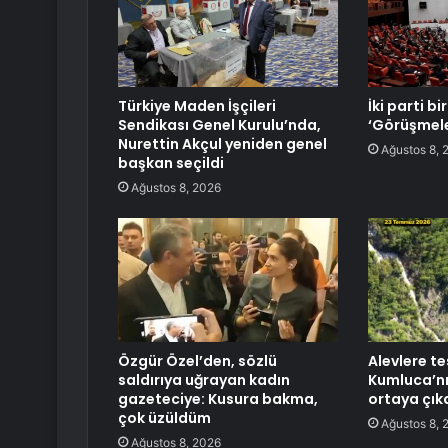
Türkiye Maden İşçileri
İki parti bi
Sendikası Genel Kurulu’nda,
‘Görüşmele
Nurettin Akçul yeniden genel
Ağustos 8, 
başkan seçildi
Ağustos 8, 2026
Özgür Özel’den, sözlü
Alevlere te
saldırıya uğrayan kadın
Kumluca’nı
gazeteciye: Kusura bakma,
ortaya çık
çok üzüldüm
Ağustos 8, 
Ağustos 8, 2026