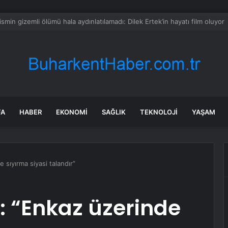
ın Fatih’in 3 mahallesinde su kesintisi uygulayacak
FA
HABER
EKONOMI
SAĞLIK
TEKNOLOJI
YAŞAM
e sıyırma siyasi talandır”
n: “Enkaz üzerinde