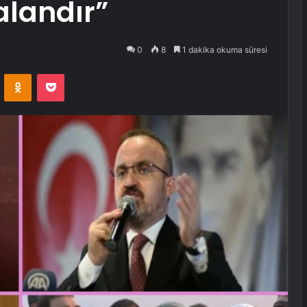
alandır”
0
8
1 dakika okuma süresi
VKontakte
Odnoklassniki
Pocket