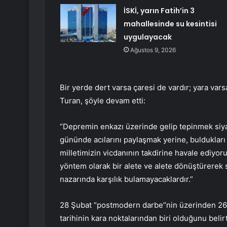
İSKİ, yarın Fatih’in 3
mahallesinde su kesintisi
uygulayacak
Ağustos 9, 2026
Bir yerde dert varsa çaresi de vardır; yara vars
Turan, şöyle devam etti:
“Depremin enkazı üzerinde gelip tepinmek siyasi
gününde acılarını paylaşmak yerine, buldukları h
milletimizin vicdanının takdirine havale ediyoru
yöntem olarak bir alete ve alete dönüştürerek sü
nazarında karşılık bulamayacaklardır.”
28 Şubat “postmodern darbe”nin üzerinden 26 yı
tarihinin kara noktalarından biri olduğunu belirt