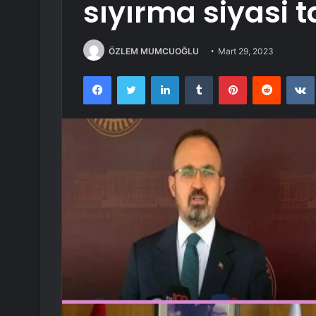
sıyırma siyasi t
ÖZLEM MUMCUOĞLU
Mart 29, 2023
Facebook
Twitter
LinkedIn
Tumblr
Pinterest
Reddit