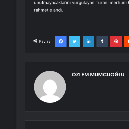
unutmayacaklarını vurgulayan Turan, merhum Ba
rahmetle andı.
Facebook
Twitter
LinkedIn
Tumblr
Pint
Paylaş
ÖZLEM MUMCUOĞLU