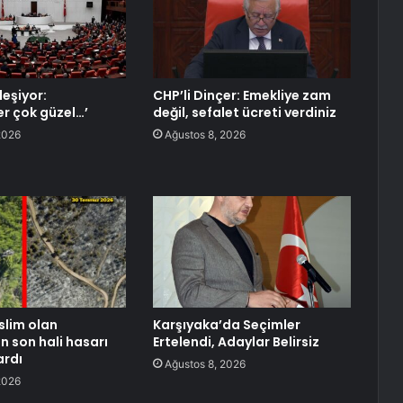
rleşiyor:
CHP’li Dinçer: Emekliye zam
r çok güzel…’
değil, sefalet ücreti verdiniz
2026
Ağustos 8, 2026
slim olan
Karşıyaka’da Seçimler
n son hali hasarı
Ertelendi, Adaylar Belirsiz
ardı
Ağustos 8, 2026
2026