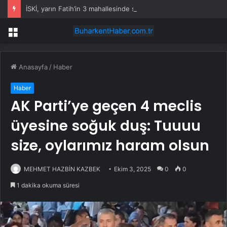
İSKİ, yarın Fatih’in 3 mahallesinde su kesintisi uygulayacak
Menü
Anasayfa
/
Haber
Haber
AK Parti’ye geçen 4 meclis
üyesine soğuk duş: Tuuuu
size, oylarımız haram olsun
MEHMET HAZBİN KAZBEK
Ekim 3, 2025
0
0
1 dakika okuma süresi