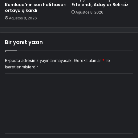
Kumluca’nın son hali hasarı
Ertelendi, Adaylar Belirsiz
ortaya çıkardı
Ağustos 8, 2026
Ağustos 8, 2026
Bir yanıt yazın
E-posta adresiniz yayınlanmayacak.
Gerekli alanlar
*
ile
işaretlenmişlerdir
Y
o
r
u
m
*