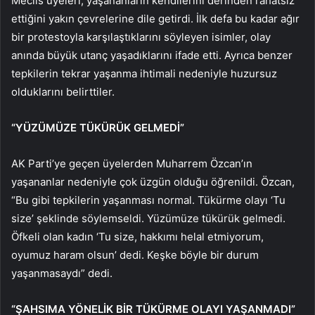
Meclis üyeleri, yaşananların kendilerini derinden rahatsız
ettiğini yakın çevrelerine dile getirdi. İlk defa bu kadar ağır
bir protestoyla karşılaştıklarını söyleyen isimler, olay
anında büyük utanç yaşadıklarını ifade etti. Ayrıca benzer
tepkilerin tekrar yaşanma ihtimali nedeniyle huzursuz
olduklarını belirttiler.
“YÜZÜMÜZE TÜKÜRÜK GELMEDİ”
AK Parti’ye geçen üyelerden Muharrem Özcan’ın
yaşananlar nedeniyle çok üzgün olduğu öğrenildi. Özcan,
“Bu gibi tepkilerin yaşanması normal. Tükürme olayı ‘Tu
size’ şeklinde söylemseldi. Yüzümüze tükürük gelmedi.
Öfkeli olan kadın ‘Tu size, hakkımı helal etmiyorum,
oyumuz haram olsun’ dedi. Keşke böyle bir durum
yaşanmasaydı” dedi.
“ŞAHSIMA YÖNELİK BİR TÜKÜRME OLAYI YAŞANMADI”