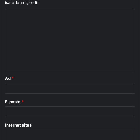
işaretlenmişlerdir
Y
o
r
u
m
*
Ad
*
E-posta
*
İnternet sitesi