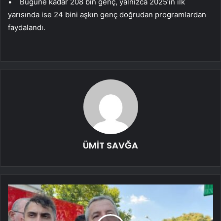
• Bugüne kadar 208 bin genç, yalnızca 2025’in ilk
yarısında ise 24 bini aşkın genç doğrudan programlardan
faydalandı.
ÜMİT SAVĞA