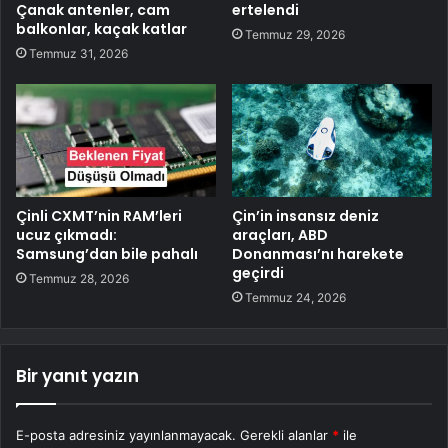
Çanak antenler, cam
ertelendi
balkonlar, kaçak katlar
Temmuz 29, 2026
Temmuz 31, 2026
Çinli CXMT’nin RAM’leri
Çin’in insansız deniz
ucuz çıkmadı:
araçları, ABD
Samsung’dan bile pahalı
Donanması’nı harekete
geçirdi
Temmuz 28, 2026
Temmuz 24, 2026
Bir yanıt yazın
E-posta adresiniz yayınlanmayacak.
Gerekli alanlar
*
ile