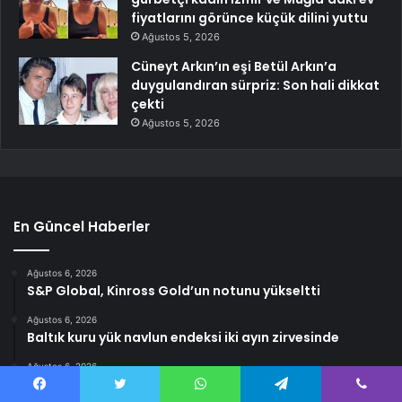
fiyatlarını görünce küçük dilini yuttu
Ağustos 5, 2026
Cüneyt Arkın’ın eşi Betül Arkın’a
duygulandıran sürpriz: Son hali dikkat
çekti
Ağustos 5, 2026
En Güncel Haberler
Ağustos 6, 2026
S&P Global, Kinross Gold’un notunu yükseltti
Ağustos 6, 2026
Baltık kuru yük navlun endeksi iki ayın zirvesinde
Ağustos 6, 2026
AstraZeneca hisseleri neden bugün toparlanıyor?
Facebook
Twitter
WhatsApp
Telegram
Viber