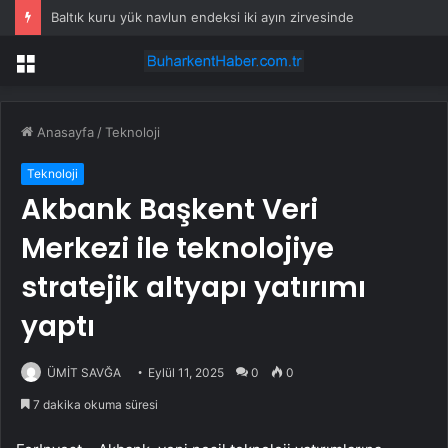
Baltık kuru yük navlun endeksi iki ayın zirvesinde
Menü
Anasayfa
/
Teknoloji
Teknoloji
Akbank Başkent Veri
Merkezi ile teknolojiye
stratejik altyapı yatırımı
yaptı
ÜMİT SAVĞA
Eylül 11, 2025
0
0
7 dakika okuma süresi