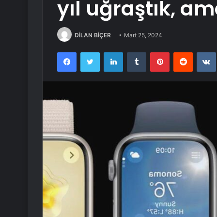
yıl uğraştık, a
DİLAN BİÇER
Mart 25, 2024
Facebook
Twitter
LinkedIn
Tumblr
Pinterest
Reddit