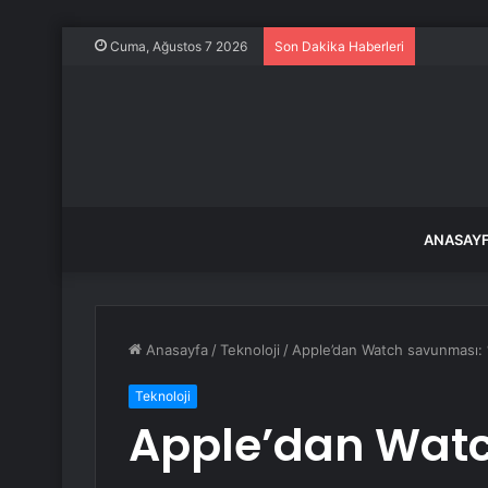
Filiz Ery
Cuma, Ağustos 7 2026
Son Dakika Haberleri
ANASAY
Anasayfa
/
Teknoloji
/
Apple’dan Watch savunması: “
Teknoloji
Apple’dan Watc