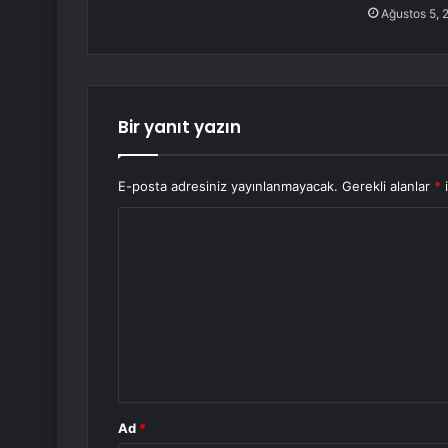
Ağustos 5, 
Bir yanıt yazın
E-posta adresiniz yayınlanmayacak.
Gerekli alanlar
*
i
Y
o
r
u
m
*
Ad
*