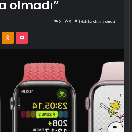
ma olmadı”
0
0
1 dakika okuma süresi
VKontakte
Odnoklassniki
Pocket