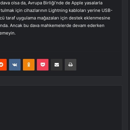
dava olsa da, Avrupa Birliği’nde de Apple yasalarla
ulmak için cihazlarının Lightning kabloları yerine USB-
cü taraf uygulama mağazaları için destek eklenmesine
orunda. Ancak bu dava mahkemelerde devam ederken
lemeyin.
erest
Reddit
VKontakte
Odnoklassniki
Pocket
E-Posta ile paylaş
Yazdır