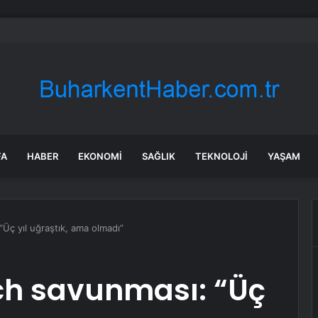
ılmaz gram altın için rakam verdi: Yarın akşama işaret etti
FA
HABER
EKONOMI
SAĞLIK
TEKNOLOJI
YAŞAM
Üç yıl uğraştık, ama olmadı”
h savunması: “Üç