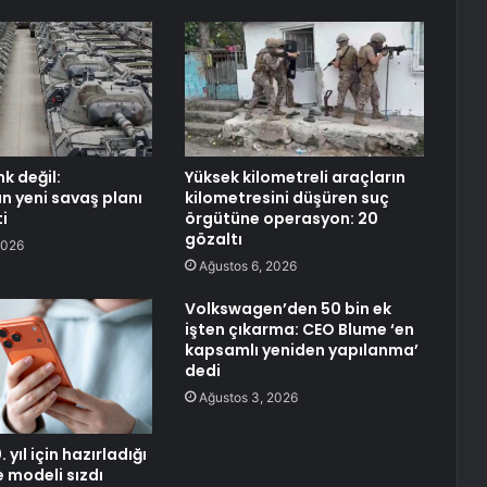
k değil:
Yüksek kilometreli araçların
n yeni savaş planı
kilometresini düşüren suç
i
örgütüne operasyon: 20
gözaltı
2026
Ağustos 6, 2026
Volkswagen’den 50 bin ek
işten çıkarma: CEO Blume ‘en
kapsamlı yeniden yapılanma’
dedi
Ağustos 3, 2026
 yıl için hazırladığı
e modeli sızdı