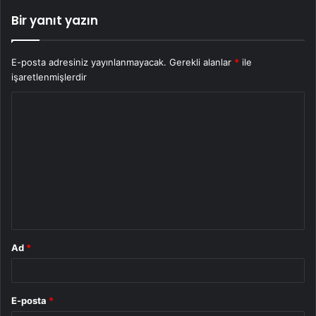
Bir yanıt yazın
E-posta adresiniz yayınlanmayacak.
Gerekli alanlar
*
ile
işaretlenmişlerdir
Y
o
r
u
m
*
Ad
*
E-posta
*