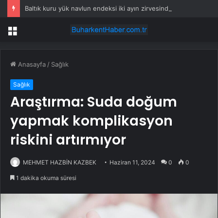
Baltık kuru yük navlun endeksi iki ayın zirvesinde
Menü
Anasayfa
/
Sağlık
Sağlık
Araştırma: Suda doğum
yapmak komplikasyon
riskini artırmıyor
MEHMET HAZBİN KAZBEK
Haziran 11, 2024
0
0
1 dakika okuma süresi