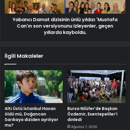
Yabancı Damat dizisinin ünlü yıldızı 'Mustafa
Can'ın son versiyonunu izleyenler, geçen
yıllarda kayboldu.
İlgili Makaleler
Altı Üstü İstanbul Hasan
Bursa Nilüfer’de Başkan
öldü mü, Doğancan
Özdemir, Esentepeliler’i
Sarıkaya diziden ayrılıyor
dinledi
mu?
Ağustos 7, 2026