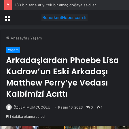
180 bin tane arıyı tek bir amaç doğaya saldılar
Menü
Anasayfa
/
Yaşam
Yaşam
Arkadaşlardan Phoebe Lisa
Kudrow’un Eski Arkadaşı
Matthew Perry’ye Vedası
Kalbimizi Acıttı
ÖZLEM MUMCUOĞLU
Kasım 16, 2023
0
1
1 dakika okuma süresi