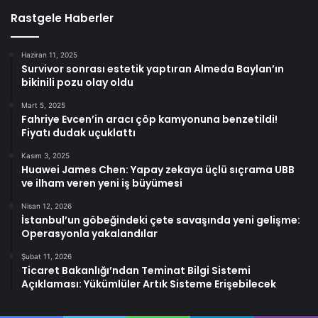
Rastgele Haberler
Haziran 11, 2025
Survivor sonrası estetik yaptıran Almeda Baylan’ın
bikinili pozu olay oldu
Mart 5, 2025
Fahriye Evcen’in aracı çöp kamyonuna benzetildi!
Fiyatı dudak uçuklattı
Kasım 3, 2025
Huawei James Chen: Yapay zekaya üçlü sıçrama UBB
ve ilham veren yeni iş büyümesi
Nisan 12, 2026
İstanbul’un göbeğindeki çete savaşında yeni gelişme:
Operasyonla yakalandılar
Şubat 11, 2026
Ticaret Bakanlığı’ndan Teminat Bilgi Sistemi
Açıklaması: Yükümlüler Artık Sisteme Erişebilecek