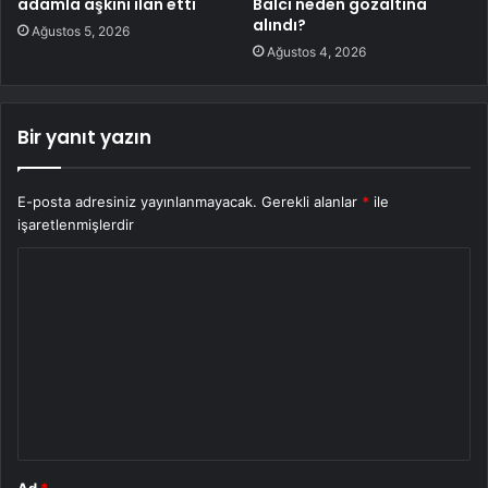
adamla aşkını ilan etti
Balcı neden gözaltına
alındı?
Ağustos 5, 2026
Ağustos 4, 2026
Bir yanıt yazın
E-posta adresiniz yayınlanmayacak.
Gerekli alanlar
*
ile
işaretlenmişlerdir
Y
o
r
u
m
*
Ad
*