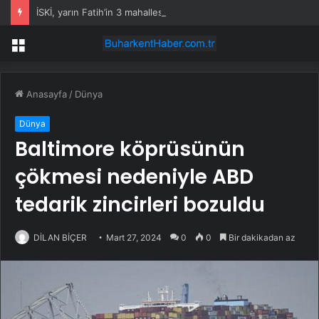
İSKİ, yarın Fatih’in 3 mahallesinde su kesintisi uygulayacak
Menü
Anasayfa
/
Dünya
Dünya
Baltimore köprüsünün
çökmesi nedeniyle ABD
tedarik zincirleri bozuldu
DİLAN BİÇER
Mart 27, 2024
0
0
Bir dakikadan az