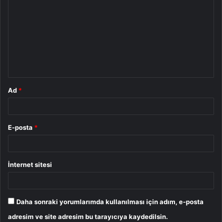
o
r
u
m
*
Ad
*
E-posta
*
İnternet sitesi
Daha sonraki yorumlarımda kullanılması için adım, e-posta
adresim ve site adresim bu tarayıcıya kaydedilsin.