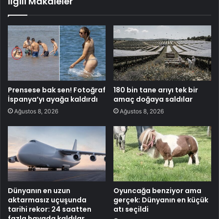
İlgili Makaleler
Prensese bak sen! Fotoğraf
180 bin tane arıyı tek bir
İspanya’yı ayağa kaldırdı
amaç doğaya saldılar
Ağustos 8, 2026
Ağustos 8, 2026
Dünyanın en uzun
Oyuncağa benziyor ama
aktarmasız uçuşunda
gerçek: Dünyanın en küçük
tarihi rekor: 24 saatten
atı seçildi
fazla havada kaldılar