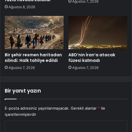
Ağustos 7, 2026
Ağustos 8, 2026
Bir şehir resmen haritadan
ABD’nin İran’a atacak
silindi: Halk tahliye edildi
füzesi kalmadı
Ağustos 7, 2026
Ağustos 7, 2026
Bir yanıt yazın
E-posta adresiniz yayınlanmayacak.
Gerekli alanlar
*
ile
işaretlenmişlerdir
Y