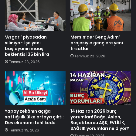
‘Asgari’ piyasadan
Mersin’de ‘Genç Adım’
siliniyor: İşe yeni
projesiyle gençlere yeni
başlayanın maaş
fırsatlar
beklentisi 35 bin lira
Temmuz 23, 2026
Temmuz 23, 2026
Yapay zekânın açığa
14 Haziran 2026 burç
sattığı ilk ülke ortaya çıktı:
yorumları! Boğa, Aslan,
Dev ekonomi tehlikede
Başak burcu AŞK, EVLİLİK,
SAĞLIK yorumları ne diyor?
Temmuz 19, 2026
Temmuz 19, 2026