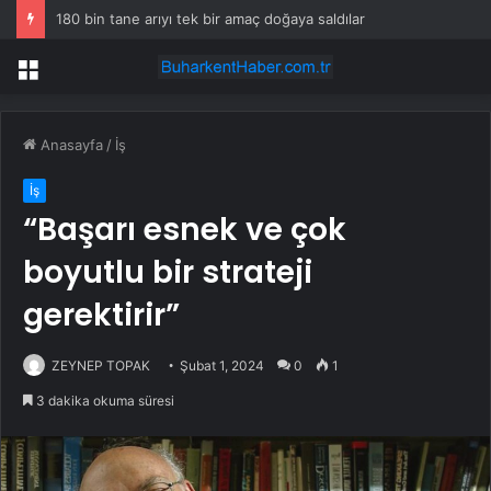
180 bin tane arıyı tek bir amaç doğaya saldılar
Menü
Anasayfa
/
İş
İş
“Başarı esnek ve çok
boyutlu bir strateji
gerektirir”
ZEYNEP TOPAK
Şubat 1, 2024
0
1
3 dakika okuma süresi