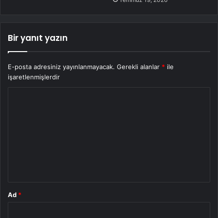
Bir yanıt yazın
E-posta adresiniz yayınlanmayacak.
Gerekli alanlar
*
ile
işaretlenmişlerdir
Y
o
r
u
m
*
Ad
*