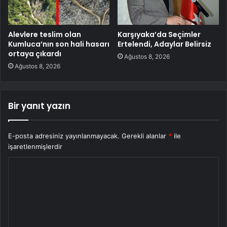
Alevlere teslim olan
Karşıyaka’da Seçimler
Kumluca’nın son hali hasarı
Ertelendi, Adaylar Belirsiz
ortaya çıkardı
Ağustos 8, 2026
Ağustos 8, 2026
Bir yanıt yazın
E-posta adresiniz yayınlanmayacak.
Gerekli alanlar
*
ile
işaretlenmişlerdir
Y
o
r
u
m