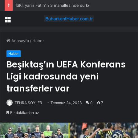
İSKİ, yarın Fatih’in 3 mahallesinde su kesintisi uygulayacak
Menü
Anasayfa
/
Haber
Haber
Beşiktaş’ın UEFA Konferans
Ligi kadrosunda yeni
transferler var
ZEHRA SÖYLER
Temmuz 24, 2023
0
7
Bir dakikadan az