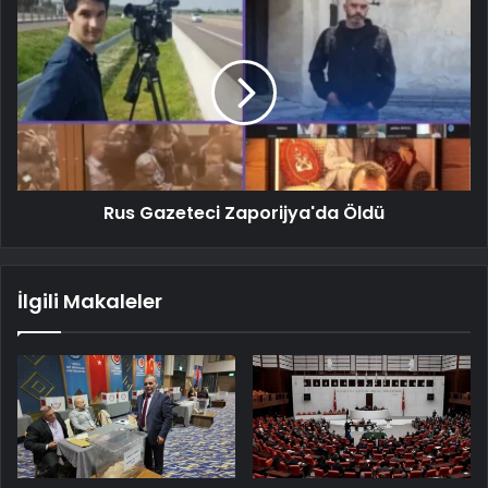
Rus Gazeteci Zaporijya'da Öldü
İlgili Makaleler