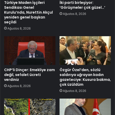
Türkiye Maden İşçileri
İki parti birleşiyor:
Sendikası Genel
‘Görüşmeler çok güzel…’
Kurulu’nda, Nurettin Akçul
Ağustos 8, 2026
yeniden genel başkan
seçildi
Ağustos 8, 2026
CHP’li Dinçer: Emekliye zam
Özgür Özel’den, sözlü
değil, sefalet ücreti
saldırıya uğrayan kadın
verdiniz
gazeteciye: Kusura bakma,
çok üzüldüm
Ağustos 8, 2026
Ağustos 8, 2026