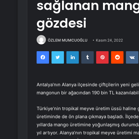
sağlanan mango
gözdesi
ÖZLEM MUMCUOĞLU
Kasım 24, 2022
Facebook
Twitter
LinkedIn
Tumblr
Pinterest
Reddit
Antalya’nın Alanya ilçesinde çiftçilerin yeni ge
mangonun bir ağacından 190 bin TL kazanılabil
Türkiye’nin tropikal meyve üretim üssü haline
üretiminde de ön plana çıkmaya başladı. İlçede 
yıllarda mango üretimine yoğunlaşmış durumda.
yıl artıyor. Alanya’nın tropikal meyve üretimi m