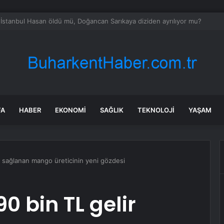
ılmaz gram altın için rakam verdi: Yarın akşama işaret etti
FA
HABER
EKONOMI
SAĞLIK
TEKNOLOJI
YAŞAM
r sağlanan mango üreticinin yeni gözdesi
0 bin TL gelir