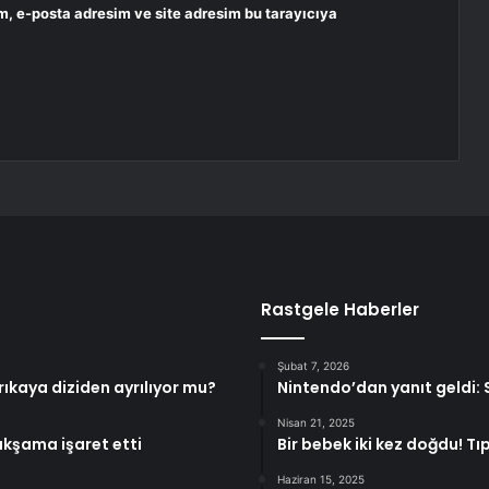
m, e-posta adresim ve site adresim bu tarayıcıya
Rastgele Haberler
Şubat 7, 2026
ıkaya diziden ayrılıyor mu?
Nintendo’dan yanıt geldi: S
Nisan 21, 2025
 akşama işaret etti
Bir bebek iki kez doğdu! Tıp
Haziran 15, 2025