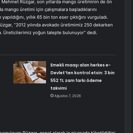
 Mehmet Rüzgar, son yıllarda mango üretiminin de ön
nda mango üretimi için çalışmalara başladıklarını
apıldığını, yıllık 65 bin ton eser çıktığını vurguladı.
 Rüzgar, “2012 yılında avokado üretimimiz 250 dekarken
 Üreticilerimiz yoğun talepte bulunuyor” dedi.
Emekli maaşı alan herkes e-
Devlet’ten kontrol etsin: 3 bin
552 TL zam farkı ödeme
takvimi
Ağustos 7, 2026
gulayan Rüzgar, genel olarak iç piyasada tüketildiğini