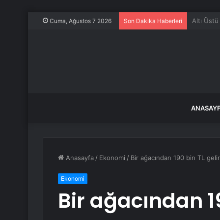
Filiz Ery
Cuma, Ağustos 7 2026
Son Dakika Haberleri
ANASAY
Anasayfa
/
Ekonomi
/
Bir ağacından 190 bin TL geli
Ekonomi
Bir ağacından 19