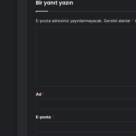
Bir yanıt yazın
E-posta adresiniz yayınlanmayacak.
Gerekli alanlar
*
i
Y
o
r
u
m
*
Ad
*
E-posta
*