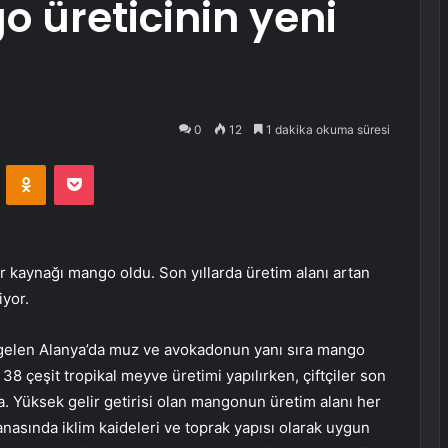
 üreticinin yeni
0
12
1 dakika okuma süresi
VKontakte
Odnoklassniki
Pocket
lir kaynağı mango oldu. Son yıllarda üretim alanı artan
iyor.
 gelen Alanya’da muz ve avokadonun yanı sıra mango
38 çeşit tropikal meyve üretimi yapılırken, çiftçiler son
 Yüksek gelir getirisi olan mangonun üretim alanı her
anasında iklim kaideleri ve toprak yapısı olarak uygun