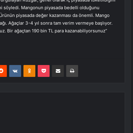
ini söyledi. Mangonun piyasada bedelli olduğunu
 “Ürünün piyasada değer kazanması da önemli. Mango
ynağı. Ağaçlar 3-4 yıl sonra tam verim vermeye başlıyor.
sunuz. Bir ağaçtan 190 bin TL para kazanabiliyorsunuz”
erest
Reddit
VKontakte
Odnoklassniki
Pocket
E-Posta ile paylaş
Yazdır