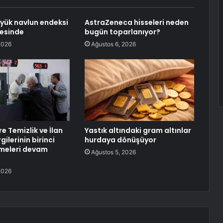
 yük navlun endeksi
AstraZeneca hisseleri neden
rvesinde
bugün toparlanıyor?
2026
Ağustos 6, 2026
e Temizlik ve İlan
Yastık altındaki gram altınlar
ilerinin birinci
hurdaya dönüşüyor
meleri devam
Ağustos 5, 2026
2026