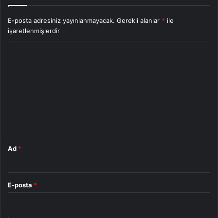
E-posta adresiniz yayınlanmayacak.
Gerekli alanlar
*
ile
işaretlenmişlerdir
Y
o
r
u
m
*
Ad
*
E-posta
*