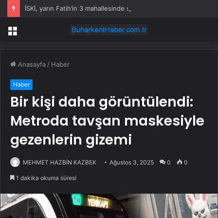
İSKİ, yarın Fatih’in 3 mahallesinde su kesintisi uygulayacak
Menü
Anasayfa
/
Haber
Haber
Bir kişi daha görüntülendi:
Metroda tavşan maskesiyle
gezenlerin gizemi
MEHMET HAZBİN KAZBEK
Ağustos 3, 2025
0
0
1 dakika okuma süresi