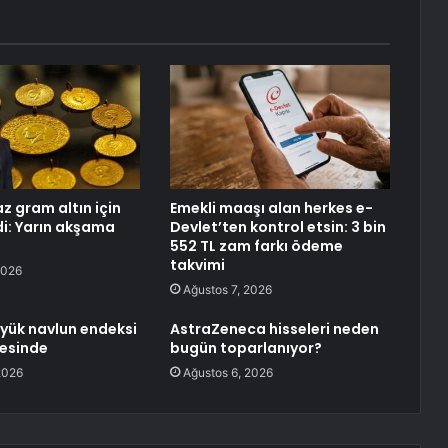
maz gram altın için
Emekli maaşı alan herkes e-
i: Yarın akşama
Devlet’ten kontrol etsin: 3 bin
552 TL zam farkı ödeme
takvimi
2026
Ağustos 7, 2026
 yük navlun endeksi
AstraZeneca hisseleri neden
rvesinde
bugün toparlanıyor?
2026
Ağustos 6, 2026