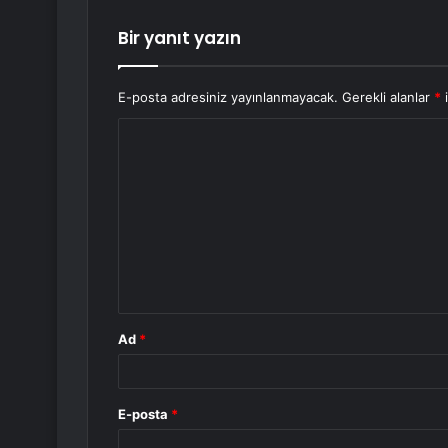
Bir yanıt yazın
E-posta adresiniz yayınlanmayacak.
Gerekli alanlar
*
i
Y
o
r
u
m
*
Ad
*
E-posta
*