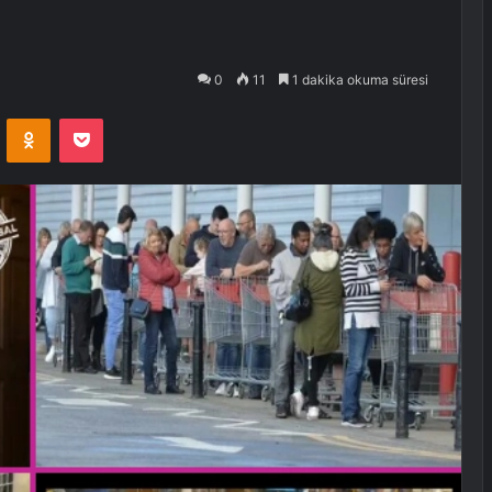
0
11
1 dakika okuma süresi
VKontakte
Odnoklassniki
Pocket