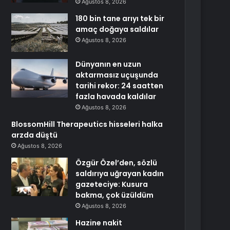
Ağustos 8, 2026
180 bin tane arıyı tek bir
amaç doğaya saldılar
Ağustos 8, 2026
Dünyanın en uzun
aktarmasız uçuşunda
tarihi rekor: 24 saatten
fazla havada kaldılar
Ağustos 8, 2026
BlossomHill Therapeutics hisseleri halka
arzda düştü
Ağustos 8, 2026
Özgür Özel’den, sözlü
saldırıya uğrayan kadın
gazeteciye: Kusura
bakma, çok üzüldüm
Ağustos 8, 2026
Hazine nakit