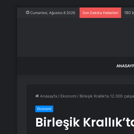
180 b
Cumartesi, Ağustos 8 2026
Son Dakika Haberleri
ANASAY
Anasayfa
/
Ekonomi
/
Birleşik Krallık’ta 12.000 çalış
Ekonomi
Birleşik Krallık’