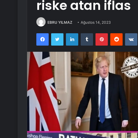
riske atan iflas
EBRU YILMAZ
Ağustos 14, 2023
Facebook
Twitter
LinkedIn
Tumblr
Pinterest
Reddit