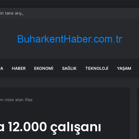
in tane arıyı tek bir amaç doğaya saldılar
FA
HABER
EKONOMI
SAĞLIK
TEKNOLOJI
YAŞAM
anı riske atan iflas
ta 12.000 çalışanı