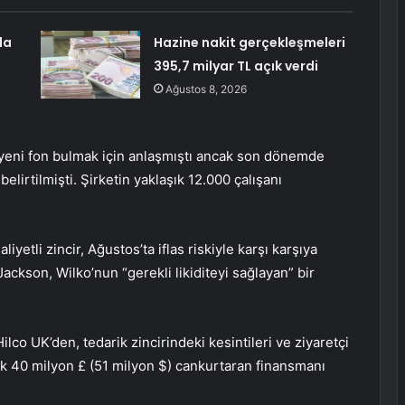
da
Hazine nakit gerçekleşmeleri
395,7 milyar TL açık verdi
Ağustos 8, 2026
eni fon bulmak için anlaşmıştı ancak son dönemde
i belirtilmişti. Şirketin yaklaşık 12.000 çalışanı
etli zincir, Ağustos’ta iflas riskiyle karşı karşıya
ckson, Wilko’nun “gerekli likiditeyi sağlayan” bir
ilco UK’den, tedarik zincirindeki kesintileri ve ziyaretçi
k 40 milyon £ (51 milyon $) cankurtaran finansmanı