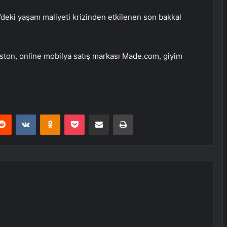
deki yaşam maliyeti krizinden etkilenen son bakkal
idston, online mobilya satış markası Made.com, giyim
erest
Reddit
VKontakte
Odnoklassniki
Pocket
E-Posta ile paylaş
Yazdır