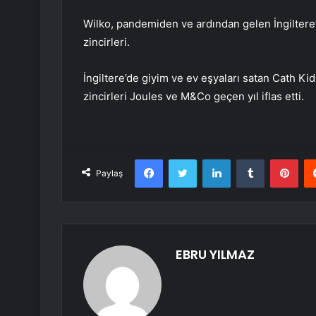
Wilko, pandemiden ve ardından gelen İngiltere’
zincirleri.
İngiltere’de giyim ve ev eşyaları satan Cath K
zincirleri Joules ve M&Co geçen yıl iflas etti.
Facebook
Twitter
LinkedIn
Tumblr
Pint
Paylaş
EBRU YILMAZ