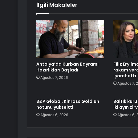
İlgili Makaleler
Antalya’da Kurban Bayramı
Filiz Eryıl
Hazırlıkları Başladı
rakam verd
işaret etti
Ağustos 7, 2026
Ağustos 7, 
S&P Global, Kinross Gold’un
Baltık kuru
notunu yükseltti
iki ayın zi
Ağustos 6, 2026
Ağustos 6, 