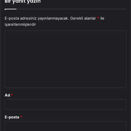
Bir yanıt yazın
E-posta adresiniz yayınlanmayacak.
Gerekli alanlar
*
ile
işaretlenmişlerdir
Y
o
r
u
m
*
Ad
*
E-posta
*