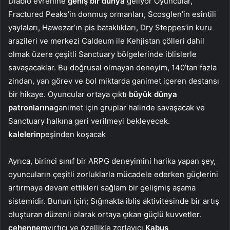
Diablo evrenine
geniş bir dünya
geliyor Oyuncular,
Fractured Peaks’in donmuş ormanları, Scosglen’in esintili
yaylaları, Hawezar’ın pis bataklıkları, Dry Steppes’in kuru
arazileri ve merkezi Caldeum ile Kehjistan çölleri dahil
olmak üzere çeşitli Sanctuary bölgelerinde iblislerle
savaşacaklar. Bu doğrusal olmayan deneyim, 140’tan fazla
zindan, yan görev ve bol miktarda ganimet içeren destansı
bir hikaye. Oyuncular ortaya çıktı
büyük dünya
patronlarına
ganimet için gruplar halinde savaşacak ve
Sanctuary halkına geri verilmeyi bekleyecek.
kalelerin
peşinden koşacak
Ayrıca, birinci sınıf bir ARPG deneyimini harika yapan şey,
oyuncuların çeşitli zorluklarla mücadele ederken güçlerini
artırmaya devam ettikleri sağlam bir gelişmiş aşama
sistemidir. Bunun için; Sığınakta iblis aktivitesinde bir artış
oluşturan düzenli olarak ortaya çıkan güçlü kuvvetler.
cehennem
yırtıcı ve özellikle zorlayıcı
Kabus