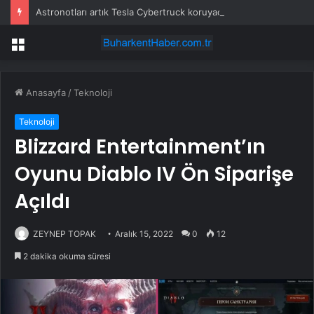
Astronotları artık Tesla Cybertruck koruyacak
Menü
Anasayfa
/
Teknoloji
Teknoloji
Blizzard Entertainment’ın
Oyunu Diablo IV Ön Siparişe
Açıldı
ZEYNEP TOPAK
Aralık 15, 2022
0
12
2 dakika okuma süresi