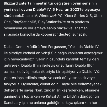
Blizzard Entertainment’ın tür değiştiren oyun serisinin
yeni nesil oyunu Diablo® IV, 6 Haziran 2023’te piyasaya
sürülecek.
Diablo IV, Windows® PC, Xbox Series X|S, Xbox
One, PlayStation®5, PlayStation®4’te orta platform
oynanışına ve ilerlemeye sahip olacak ve lansman
sırasında konsollarda kooperatif desteği sunacak.
Diablo Genel Müdürü Rod Fergusson, “Yakında Diablo IV
ile şimdiye kadarki en vahşi Sığınağın kapılarını açacağımız
için heyecanlıyız.” “Serinin özündeki karanlık temayı geri
getirerek, Diablo II’nin ilerleyiş unsurlarını Diablo III’ün
acımasız dövüş mekanikleriyle birleştiriyor ve Diablo IV’ün
yıllarca inşa edilmiş engin ve canlı dünyasında zirveye
taşıyoruz. Oyuncular, dikkat edin. Hayal bile edilemeyecek
dehşetlerle savaşırken, zindanları keşfederken, efsanevi
ganimetleri toplarken ve Kutsal Anne Lilith’in dönüşünün
Sanctuary için ne anlama geldiğini ortaya çıkarırken her