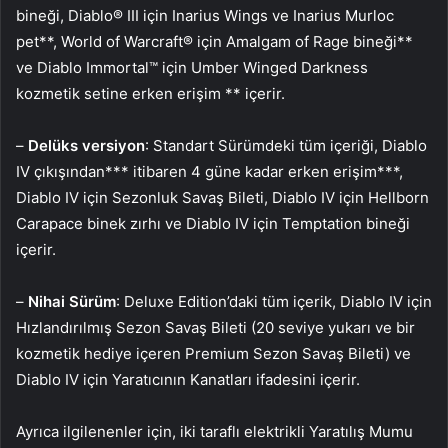
bineği, Diablo® III için Inarius Wings ve Inarius Murloc
pet**, World of Warcraft® için Amalgam of Rage bineği**
ve Diablo Immortal™ için Umber Winged Darkness
kozmetik setine erken erişim ** içerir.
–
Delüks versiyon
: Standart Sürümdeki tüm içeriği, Diablo
IV çıkışından*** itibaren 4 güne kadar erken erişim***,
Diablo IV için Sezonluk Savaş Bileti, Diablo IV için Hellborn
Carapace binek zırhı ve Diablo IV için Temptation bineği
içerir.
–
Nihai Sürüm
: Deluxe Edition’daki tüm içerik, Diablo IV için
Hızlandırılmış Sezon Savaş Bileti (20 seviye yukarı ve bir
kozmetik hediye içeren Premium Sezon Savaş Bileti) ve
Diablo IV için Yaratıcının Kanatları ifadesini içerir.
Ayrıca ilgilenenler için, iki taraflı elektrikli Yaratılış Mumu