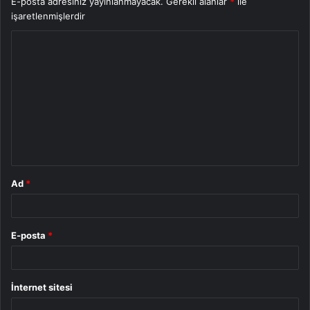
E-posta adresiniz yayınlanmayacak.
Gerekli alanlar
*
ile
işaretlenmişlerdir
Y
o
r
u
m
*
Ad
*
E-posta
*
İnternet sitesi