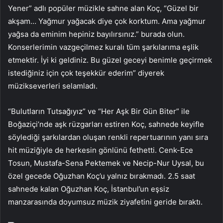
Yener” adlı popüler müzikle sahne alan Koç, “Güzel bir
akşam… Yağmur yağacak diye çok korktum. Ama yağmur
yağsa da eminim hepiniz bayılırsınız.” burada olun.
Konserlerimin vazgeçilmez kuralı tüm şarkılarıma eşlik
etmektir. İyi ki geldiniz. Bu güzel geceyi benimle geçirmek
istediğiniz için çok teşekkür ederim” diyerek
müzikseverleri selamladı.
“Bulutların Tutsağıyız” ve “Her Aşk Bir Gün Biter” ile
Boğaziçi’nde aşk rüzgarları estiren Koç, sahnede keyifle
söylediği şarkılardan oluşan renkli repertuarının yanı sıra
hit müziğiyle de herkesin gönlünü fethetti. Cenk-Ece
Tosun, Mustafa-Sena Pektemek ve Necip-Nur Uysal, bu
özel gecede Oğuzhan Koç’u yalnız bırakmadı. 2.5 saat
sahnede kalan Oğuzhan Koç, İstanbul’un eşsiz
manzarasında doyumsuz müzik ziyafetini geride bıraktı.