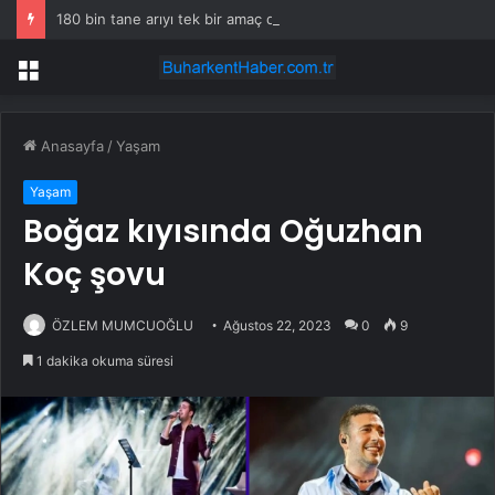
180 bin tane arıyı tek bir amaç doğaya saldılar
Menü
Anasayfa
/
Yaşam
Yaşam
Boğaz kıyısında Oğuzhan
Koç şovu
ÖZLEM MUMCUOĞLU
Ağustos 22, 2023
0
9
1 dakika okuma süresi