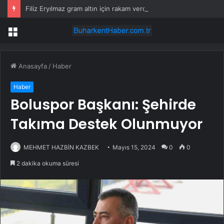
Filiz Eryılmaz gram altın için rakam verdi: Yarın akşama işaret etti
Menü
Anasayfa
/
Haber
Haber
Boluspor Başkanı: Şehirde
Takıma Destek Olunmuyor
MEHMET HAZBİN KAZBEK
Mayıs 15, 2024
0
0
2 dakika okuma süresi