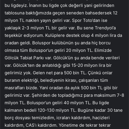
bu ligdeyiz. İnanın bu ligde çok değerli yani gelirinden
tablosuna baktığımızda geçen seneden bahsedersek 12
milyon TL naklen yayın geliri var. Spor Toto’dan ise
yaklaşık 2-3 milyon TL bir gelir var. Bu sene Trendyol’a
teşekkür ediyorum. Kulüplere destek olup 4 milyon lira da
oradan geldi. Boluspor kulübünün şu anda hiç borcu
olmasa tüm Boluspor’un geliri 20 milyon TL. Elimizde
Gölcük Tabiat Parkı var. Gölcük’ün şu anda bende verileri
var. Gölcük’ten de anlatıldığı gibi 15-20 milyon lira bir
gelirimiz yok. Gelen net para 500 bin TL. Çünkü onlar
buranın elektriği, belediyenin kirası, çalışanları tüm
masrafları bizde. Yani oradan da aylık 500 bin TL gibi bir
gelirimiz var. Şehirden de topladığımız para maksimum 7-8
milyon TL. Boluspor’un geliri 40 milyon TL. Bu ligde
kalmanın bedeli 120-130 milyon TL. Bugüne kadar 30 tane
borç dosyası temizledim, icraları kaldırdım, hacizleri
kaldırdım, CAS’ı kaldırdım. Yönetime de tekrar tekrar