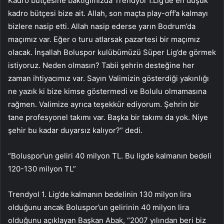
Kadro bütçesine baktığımızda Trendyol 1.Lig’de en düşük
kadro bütçesi bize ait. Allah, son maçta play-off’a kalmayı
bizlere nasip etti. Allah nasip ederse yarın Bodrum’da
maçımız var. Eğer o turu atlarsak pazartesi bir maçımız
olacak. İnşallah Boluspor kulübümüzü Süper Lig’de görmek
istiyoruz. Neden olmasın? Tabii şehrin desteğine her
zaman ihtiyacımız var. Sayın Valimizin gösterdiği yakınlığı
ne yazık ki bize kimse göstermedi ve Bolulu olmamasına
rağmen. Valimize ayrıca teşekkür ediyorum. Şehrin bir
tane profesyonel takımı var. Başka bir takımı da yok. Niye
şehir bu kadar duyarsız kalıyor?” dedi.
“Boluspor’un geliri 40 milyon TL. Bu ligde kalmanın bedeli
120-130 milyon TL”
Trendyol 1. Lig’de kalmanın bedelinin 130 milyon lira
olduğunu ancak Boluspor’un gelirinin 40 milyon lira
olduğunu açıklayan Başkan Abak, “2007 yılından beri biz