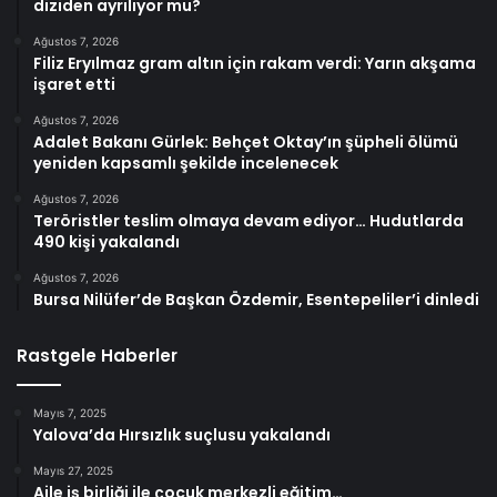
diziden ayrılıyor mu?
Ağustos 7, 2026
Filiz Eryılmaz gram altın için rakam verdi: Yarın akşama
işaret etti
Ağustos 7, 2026
Adalet Bakanı Gürlek: Behçet Oktay’ın şüpheli ölümü
yeniden kapsamlı şekilde incelenecek
Ağustos 7, 2026
Teröristler teslim olmaya devam ediyor… Hudutlarda
490 kişi yakalandı
Ağustos 7, 2026
Bursa Nilüfer’de Başkan Özdemir, Esentepeliler’i dinledi
Rastgele Haberler
Mayıs 7, 2025
Yalova’da Hırsızlık suçlusu yakalandı
Mayıs 27, 2025
Aile iş birliği ile çocuk merkezli eğitim…