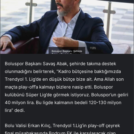
Boluspor Başkanı Savaş Abak, şehirde takıma destek
olunmadığını belirterek, “Kadro bütçesine baktığımızda
Trendyol 1. Lig’de en düşük bütçe bize ait. Ama Allah son
maçta play-off’a kalmayı bizlere nasip etti. Boluspor
kulübünü Süper Lig’de görmek istiyoruz. Boluspor’un geliri
40 milyon lira. Bu ligde kalmanın bedeli 120-130 milyon
lira” dedi.
Bolu Valisi Erkan Kılıç, Trendyol 1.Lig’in play-off çeyrek
final müsabakasında Bodrum FK ile karşılaşacak olan