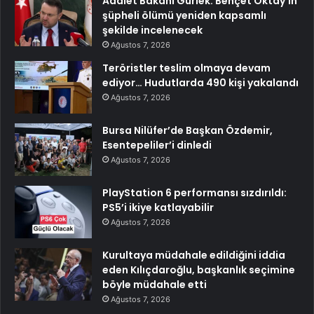
Adalet Bakanı Gürlek: Behçet Oktay’ın
şüpheli ölümü yeniden kapsamlı
şekilde incelenecek
Ağustos 7, 2026
Teröristler teslim olmaya devam
ediyor… Hudutlarda 490 kişi yakalandı
Ağustos 7, 2026
Bursa Nilüfer’de Başkan Özdemir,
Esentepeliler’i dinledi
Ağustos 7, 2026
PlayStation 6 performansı sızdırıldı:
PS5’i ikiye katlayabilir
Ağustos 7, 2026
Kurultaya müdahale edildiğini iddia
eden Kılıçdaroğlu, başkanlık seçimine
böyle müdahale etti
Ağustos 7, 2026