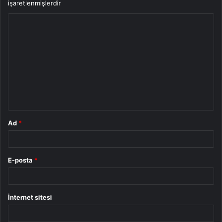
işaretlenmişlerdir
Y
o
r
u
m
*
Ad
*
E-posta
*
İnternet sitesi