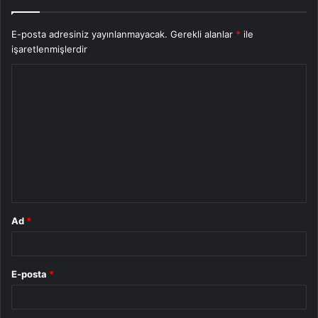
E-posta adresiniz yayınlanmayacak.
Gerekli alanlar
*
ile
işaretlenmişlerdir
Y
o
r
u
m
*
Ad
*
E-posta
*