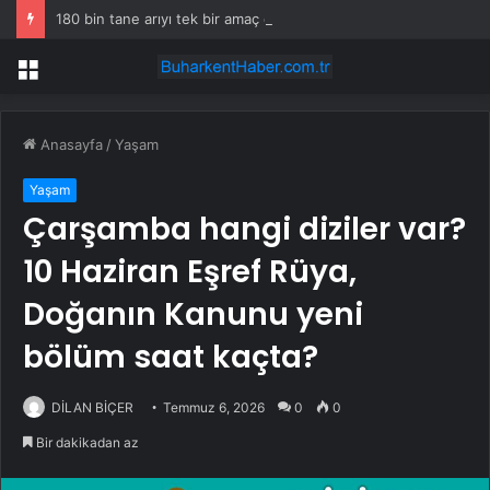
180 bin tane arıyı tek bir amaç doğaya saldılar
Menü
Anasayfa
/
Yaşam
Yaşam
Çarşamba hangi diziler var?
10 Haziran Eşref Rüya,
Doğanın Kanunu yeni
bölüm saat kaçta?
DİLAN BİÇER
Temmuz 6, 2026
0
0
Bir dakikadan az