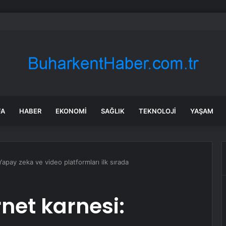
üfer’de Başkan Özdemir, Esentepeliler’i dinledi
FA
HABER
EKONOMI
SAĞLIK
TEKNOLOJI
YAŞAM
Yapay zeka ve video platformları ilk sırada
net karnesi: