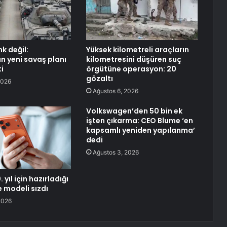
k değil:
Yüksek kilometreli araçların
n yeni savaş planı
kilometresini düşüren suç
i
örgütüne operasyon: 20
gözaltı
2026
Ağustos 6, 2026
Volkswagen’den 50 bin ek
işten çıkarma: CEO Blume ‘en
kapsamlı yeniden yapılanma’
dedi
Ağustos 3, 2026
 yıl için hazırladığı
e modeli sızdı
2026