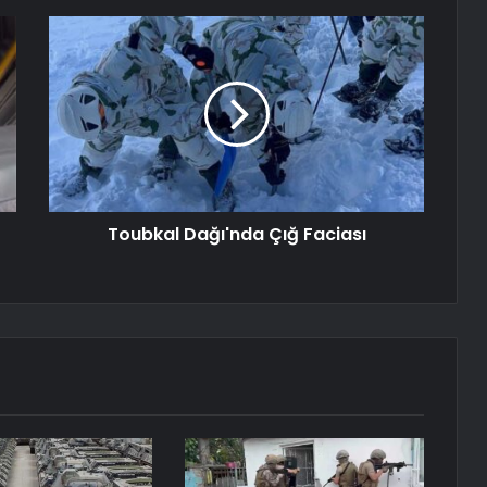
Toubkal Dağı'nda Çığ Faciası