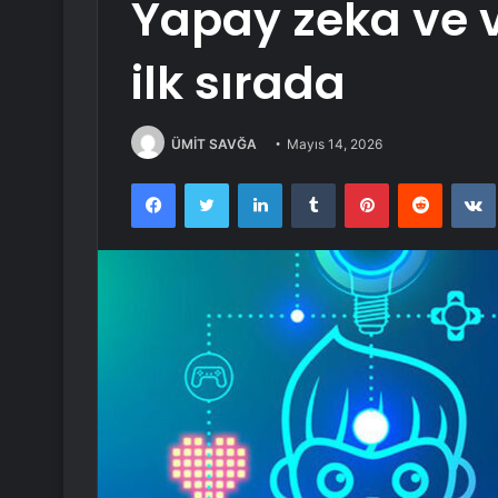
Yapay zeka ve v
ilk sırada
ÜMİT SAVĞA
Mayıs 14, 2026
Facebook
Twitter
LinkedIn
Tumblr
Pinterest
Reddit