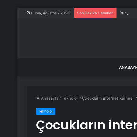
Bursa Nil
Cuma, Ağustos 7 2026
Son Dakika Haberleri
ANASAY
Anasayfa
/
Teknoloji
/
Çocukların internet karnesi: 
Teknoloji
Çocukların inter