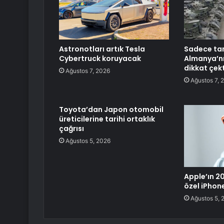
Astronotları artık Tesla
Sadece tan
Cybertruck koruyacak
Almanya’nı
dikkat çekt
Ağustos 7, 2026
Ağustos 7, 
Toyota’dan Japon otomobil
üreticilerine tarihi ortaklık
çağrısı
Ağustos 5, 2026
Apple’ın 20.
özel iPhon
Ağustos 5, 