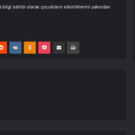
 bilgi sahibi olarak çocukların etkinliklerini yakından
erest
Reddit
VKontakte
Odnoklassniki
Pocket
E-Posta ile paylaş
Yazdır