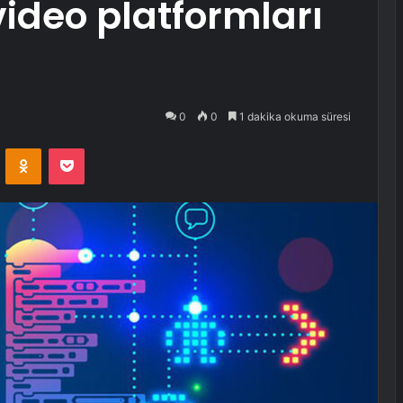
ideo platformları
0
0
1 dakika okuma süresi
VKontakte
Odnoklassniki
Pocket