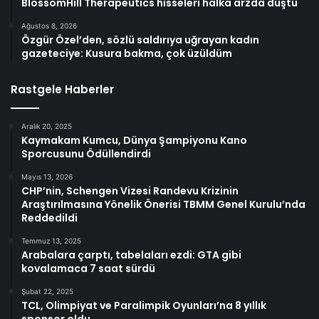
BlossomHill Therapeutics hisseleri halka arzda düştü
Ağustos 8, 2026
Özgür Özel’den, sözlü saldırıya uğrayan kadın
gazeteciye: Kusura bakma, çok üzüldüm
Rastgele Haberler
Aralık 20, 2025
Kaymakam Kumcu, Dünya Şampiyonu Kano
Sporcusunu Ödüllendirdi
Mayıs 13, 2026
CHP’nin, Schengen Vizesi Randevu Krizinin
Araştırılmasına Yönelik Önerisi TBMM Genel Kurulu’nda
Reddedildi
Temmuz 13, 2025
Arabalara çarptı, tabelaları ezdi: GTA gibi
kovalamaca 7 saat sürdü
Şubat 22, 2025
TCL, Olimpiyat ve Paralimpik Oyunları’na 8 yıllık