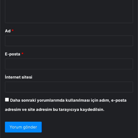
m
*
Ad
*
E-posta
*
İnternet sitesi
Daha sonraki yorumlarımda kullanılması için adım, e-posta
adresim ve site adresim bu tarayıcıya kaydedilsin.