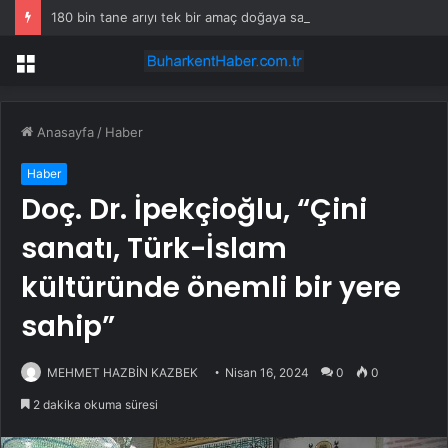
180 bin tane arıyı tek bir amaç doğaya saldılar
Menü
Anasayfa
/
Haber
Haber
Doç. Dr. İpekçioğlu, “Çini
sanatı, Türk-İslam
kültüründe önemli bir yere
sahip”
MEHMET HAZBİN KAZBEK
Nisan 16, 2024
0
0
2 dakika okuma süresi