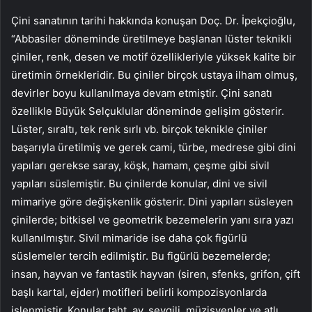
Çini sanatının tarihi hakkında konuşan Doç. Dr. İpekçioğlu,
“Abbasiler döneminde üretilmeye başlanan lüster teknikli
çiniler, renk, desen ve motif özellikleriyle yüksek kalite bir
üretimin örnekleridir. Bu çiniler birçok ustaya ilham olmuş,
devirler boyu kullanılmaya devam etmiştir. Çini sanatı
özellikle Büyük Selçuklular döneminde gelişim gösterir.
Lüster, sıraltı, tek renk sırlı vb. birçok teknikle çiniler
başarıyla üretilmiş ve gerek cami, türbe, medrese gibi dini
yapıları gerekse saray, köşk, hamam, çeşme gibi sivil
yapıları süslemiştir. Bu çinilerde konular, dini ve sivil
mimariye göre değişkenlik gösterir. Dini yapıları süsleyen
çinilerde; bitkisel ve geometrik bezemelerin yanı sıra yazı
kullanılmıştır. Sivil mimaride ise daha çok figürlü
süslemeler tercih edilmiştir. Bu figürlü bezemelerde;
insan, hayvan ve fantastik hayvan (siren, sfenks, grifon, çift
başlı kartal, ejder) motifleri belirli kompozisyonlarda
işlenmiştir. Konular taht, av, sevgili, müzisyenler ve atlı