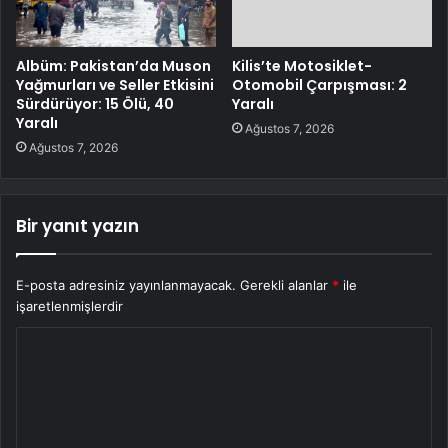
Albüm: Pakistan’da Muson
Kilis’te Motosiklet-
Yağmurları ve Seller Etkisini
Otomobil Çarpışması: 2
Sürdürüyor: 15 Ölü, 40
Yaralı
Yaralı
Ağustos 7, 2026
Ağustos 7, 2026
Bir yanıt yazın
E-posta adresiniz yayınlanmayacak.
Gerekli alanlar
*
ile
işaretlenmişlerdir
Y
o
r
u