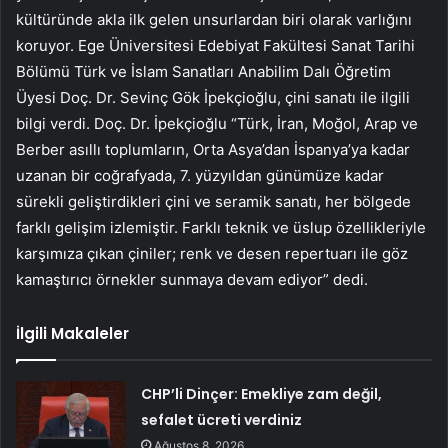
kültüründe akla ilk gelen unsurlardan biri olarak varlığını
koruyor. Ege Üniversitesi Edebiyat Fakültesi Sanat Tarihi
Bölümü Türk ve İslam Sanatları Anabilim Dalı Öğretim
Üyesi Doç. Dr. Sevinç Gök İpekçioğlu, çini sanatı ile ilgili
bilgi verdi. Doç. Dr. İpekçioğlu “Türk, İran, Moğol, Arap ve
Berber asıllı toplumların, Orta Asya’dan İspanya’ya kadar
uzanan bir coğrafyada, 7. yüzyıldan günümüze kadar
sürekli geliştirdikleri çini ve seramik sanatı, her bölgede
farklı gelişim izlemiştir. Farklı teknik ve üslup özellikleriyle
karşımıza çıkan çiniler; renk ve desen repertuarı ile göz
kamaştırıcı örnekler sunmaya devam ediyor” dedi.
İlgili Makaleler
CHP’li Dinçer: Emekliye zam değil,
sefalet ücreti verdiniz
Ağustos 8, 2026