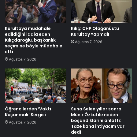
Kurultaya müdahale
Kılıç: CHP Olağanüstü
edildiğini iddia eden
Kurultay Yapmalı
Kılıçdaroğlu, başkanlık
Ağustos 7, 2026
seçimine böyle müdahale
etti
Ağustos 7, 2026
Öğrencilerden ‘Vakti
Suna Selen yıllar sonra
Kuşanmak’ Sergisi
Münir Özkul ile neden
boşandıklarını anlattı:
Ağustos 7, 2026
Taze kana ihtiyacım var
dedi