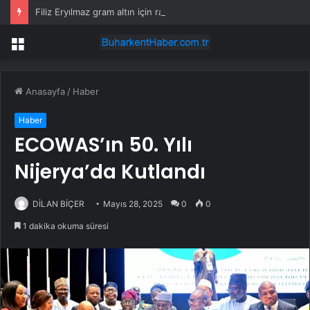
Filiz Eryılmaz gram altın için rakam verdi: Yarın akşama işaret etti
Menü
Anasayfa
/
Haber
Haber
ECOWAS’ın 50. Yılı
Nijerya’da Kutlandı
DİLAN BİÇER
Mayıs 28, 2025
0
0
1 dakika okuma süresi