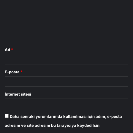
r
u
m
*
Ad
*
E-posta
*
İnternet sitesi
Daha sonraki yorumlarımda kullanılması için adım, e-posta
adresim ve site adresim bu tarayıcıya kaydedilsin.