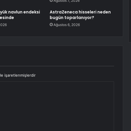
Ağustos 7, 2026
 yük navlun endeksi
AstraZeneca hisseleri neden
rvesinde
bugün toparlanıyor?
2026
Ağustos 6, 2026
le işaretlenmişlerdir