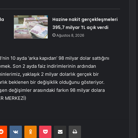
da
Hazine nakit gerçekleşmeleri
395,7 milyar TL açık verdi
Ağustos 8, 2026
nin 10 ayda ‘arka kapıdan’ 98 milyar dolar sattığını
emek. Son 2 ayda faiz indirimlerinin ardından
lerimiz, yaklaşık 2 milyar dolarlık gerçek bir
arlık beklenen bir değişiklik olduğunu gösteriyor.
n değişimler arasındaki farkın 98 milyar dolara
BER MERKEZİ)
erest
Reddit
VKontakte
Odnoklassniki
Pocket
E-Posta ile paylaş
Yazdır