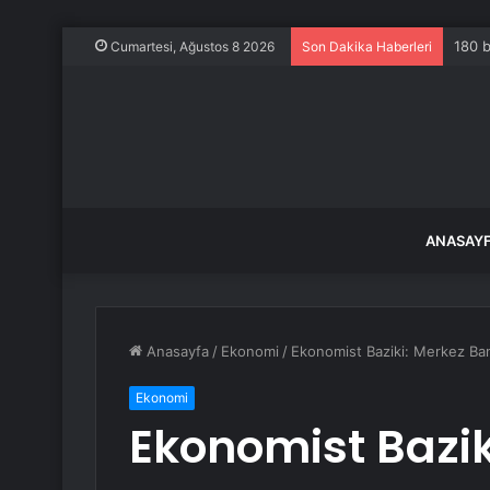
180 b
Cumartesi, Ağustos 8 2026
Son Dakika Haberleri
ANASAY
Anasayfa
/
Ekonomi
/
Ekonomist Baziki: Merkez Ban
Ekonomi
Ekonomist Bazik