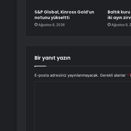
S&P Global, Kinross Gold’un
Baltık kuru
notunu yükseltti
iki ayın zi
Ağustos 6, 2026
Ağustos 6, 
Bir yanıt yazın
E-posta adresiniz yayınlanmayacak.
Gerekli alanlar
*
i
Y
o
r
u
m
*