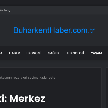
in tane arıyı tek bir amaç doğaya saldılar
FA
HABER
EKONOMI
SAĞLIK
TEKNOLOJI
YAŞAM
kası’nın rezervleri seçime kadar yeter
i: Merkez