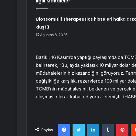
İlgili Makaleler
BlossomHill Therapeutics hisseleri halka arz
düştü
Ağustos 8, 2026
Baziki, 16 Kasım’da yaptığı paylaşımda da TCMB’
belirterek, “
Bu, ayda yaklaşık 10 milyar dolar d
müdahalelerin hız kazandığını görüyoruz. Tahmin
değişikliğe karşılık, rezervlerde 100 milyar dol
TCMB’nin müdahalesini, beklenen ve gerçekleşe
ulaşması olarak kabul ediyoruz” demişti. (HA
Facebook
Twitter
LinkedIn
Tumblr
Pint
Paylaş