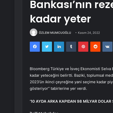
Bankası’nın rez
kadar yeter
ÖZLEM MUMCUOĞLU
Kasım 24, 2022
Facebook
Twitter
LinkedIn
Tumblr
Pinterest
Reddit
Bloomberg Türkiye ve İsveç Ekonomisti Selva B
kadar yeteceğini belirtti. Baziki, toplumsal m
2023’ün ikinci çeyreğine yani seçime kadar p
gösteriyor” tabirlerine yer verdi.
’10 AYDA ARKA KAPIDAN 98 MİLYAR DOLAR S