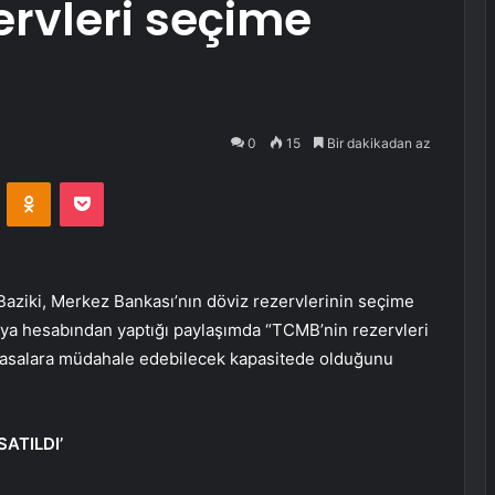
ervleri seçime
0
15
Bir dakikadan az
VKontakte
Odnoklassniki
Pocket
aziki, Merkez Bankası’nın döviz rezervlerinin seçime
edya hesabından yaptığı paylaşımda “TCMB’nin rezervleri
iyasalara müdahale edebilecek kapasitede olduğunu
ATILDI’