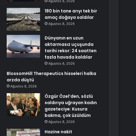
Ağustos 8, 2026
180 bin tane arıyı tek bir
amaç doğaya saldılar
Ağustos 8, 2026
Dünyanın en uzun
aktarmasız uçuşunda
tarihi rekor: 24 saatten
fazla havada kaldılar
Ağustos 8, 2026
BlossomHill Therapeutics hisseleri halka
arzda düştü
Ağustos 8, 2026
Özgür Özel’den, sözlü
saldırıya uğrayan kadın
gazeteciye: Kusura
bakma, çok üzüldüm
Ağustos 8, 2026
Hazine nakit