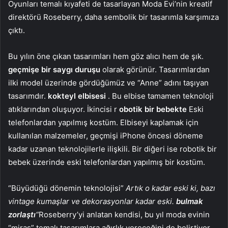
Oyunları temalı kıyafeti de tasarlayan Moda Evi’nin kreatif
direktörü Roseberry, daha sembolik bir tasarımla karşımıza
çıktı.
Bu yılın öne çıkan tasarımları hem göz alıcı hem de şık.
geçmişe bir saygı duruşu
olarak görünür. Tasarımlardan
ilki model üzerinde gördüğümüz ve “Anne” adını taşıyan
tasarımdır.
kokteyl elbisesi
. Bu elbise tamamen teknoloji
atıklarından oluşuyor. İkincisi r
obotik bir bebekte
Eski
telefonlardan yapılmış kostüm. Elbiseyi kaplamak için
kullanılan malzemeler, geçmişi iPhone öncesi döneme
kadar uzanan teknolojilerle ilişkili. Bir diğeri ise robotik bir
bebek üzerinde eski telefonlardan yapılmış bir kostüm.
“Büyüdüğü dönemin teknolojisi”
Artık o kadar eski ki, bazı
vintage kumaşlar ve dekorasyonlar kadar eski.
bulmak
zorlaştı
“
Roseberry’yi anlatan kendisi, bu yıl moda evinin
“miras” temalı tasarımlara ağırlık vereceğini de belirtiyor.