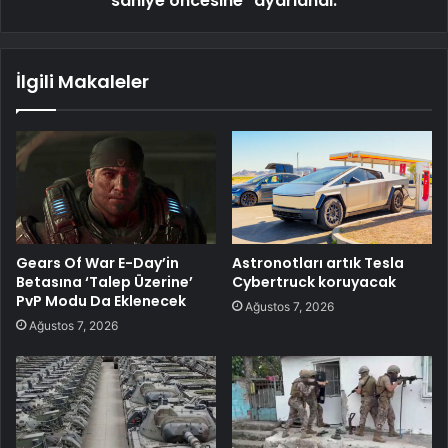
saniye öncesine" ayarlandı.
İlgili Makaleler
Gears Of War E-Day’in
Astronotları artık Tesla
Betasına ‘Talep Üzerine’
Cybertruck koruyacak
PvP Modu Da Eklenecek
Ağustos 7, 2026
Ağustos 7, 2026