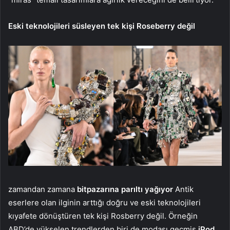
Eski teknolojileri süsleyen tek kişi Roseberry değil
zamandan zamana
bitpazarına parıltı yağıyor
Antik
eserlere olan ilginin arttığı doğru ve eski teknolojileri
kıyafete dönüştüren tek kişi Rosberry değil. Örneğin
ABD’de yükselen trendlerden biri de modası geçmiş
iPod