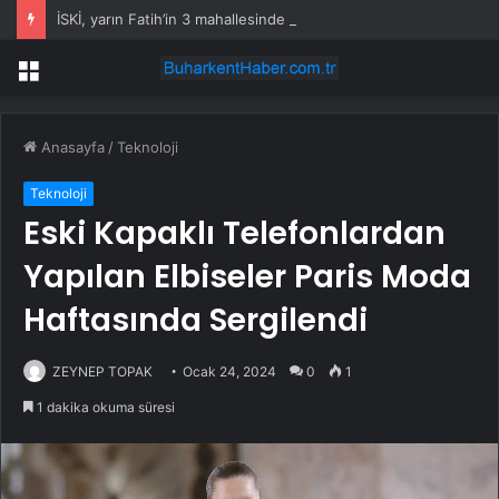
İSKİ, yarın Fatih’in 3 mahallesinde su kesintisi uygulayacak
Menü
Anasayfa
/
Teknoloji
Teknoloji
Eski Kapaklı Telefonlardan
Yapılan Elbiseler Paris Moda
Haftasında Sergilendi
ZEYNEP TOPAK
Ocak 24, 2024
0
1
1 dakika okuma süresi