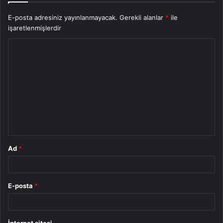
E-posta adresiniz yayınlanmayacak.
Gerekli alanlar
*
ile
işaretlenmişlerdir
Y
o
r
u
m
*
Ad
*
E-posta
*