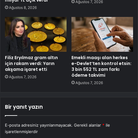
Ağustos 7, 2026
Ağustos 8, 2026
Filiz Eryılmaz gram altın
Emekli maaşı alan herkes
için rakam verdi: Yarın
e-Devlet’ten kontrol etsin:
akşama işaret etti
3 bin 552 TL zam farkı
ödeme takvimi
Ağustos 7, 2026
Ağustos 7, 2026
Bir yanıt yazın
E-posta adresiniz yayınlanmayacak.
Gerekli alanlar
*
ile
işaretlenmişlerdir