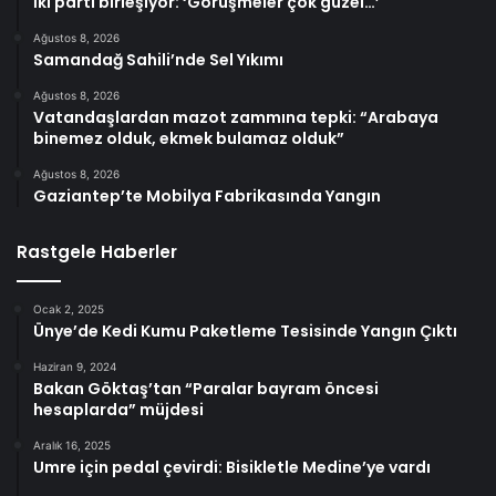
İki parti birleşiyor: ‘Görüşmeler çok güzel…’
Ağustos 8, 2026
Samandağ Sahili’nde Sel Yıkımı
Ağustos 8, 2026
Vatandaşlardan mazot zammına tepki: “Arabaya
binemez olduk, ekmek bulamaz olduk”
Ağustos 8, 2026
Gaziantep’te Mobilya Fabrikasında Yangın
Rastgele Haberler
Ocak 2, 2025
Ünye’de Kedi Kumu Paketleme Tesisinde Yangın Çıktı
Haziran 9, 2024
Bakan Göktaş’tan “Paralar bayram öncesi
hesaplarda” müjdesi
Aralık 16, 2025
Umre için pedal çevirdi: Bisikletle Medine’ye vardı