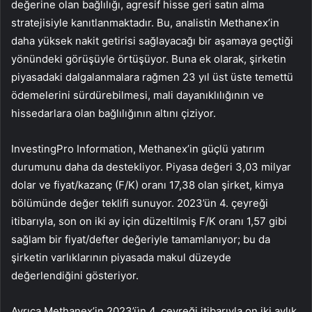
değerine olan bağlılığı, agresif hisse geri satın alma
stratejisiyle kanıtlanmaktadır. Bu, analistin Methanex’in
daha yüksek nakit getirisi sağlayacağı bir aşamaya geçtiği
yönündeki görüşüyle ​​örtüşüyor. Buna ek olarak, şirketin
piyasadaki dalgalanmalara rağmen 23 yıl üst üste temettü
ödemelerini sürdürebilmesi, mali dayanıklılığının ve
hissedarlara olan bağlılığının altını çiziyor.
InvestingPro Information, Methanex’in güçlü yatırım
durumunu daha da destekliyor. Piyasa değeri 3,03 milyar
dolar ve fiyat/kazanç (F/K) oranı 17,38 olan şirket, kimya
bölümünde değer teklifi sunuyor. 2023’ün 4. çeyreği
itibarıyla, son on iki ay için düzeltilmiş F/K oranı 1,57 gibi
sağlam bir fiyat/defter değeriyle tamamlanıyor; bu da
şirketin varlıklarının piyasada makul düzeyde
değerlendiğini gösteriyor.
Ayrıca Methanex’in 2023’ün 4. çeyreği itibarıyla on iki aylık