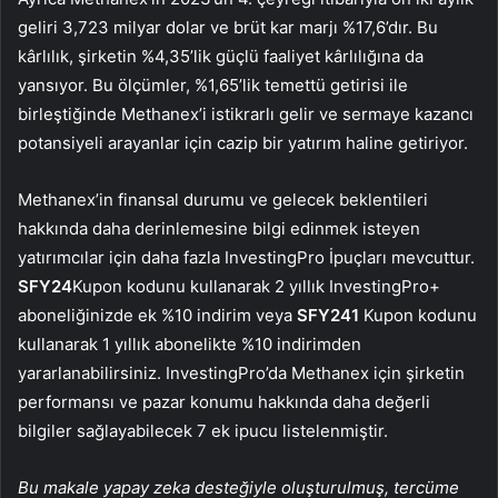
geliri 3,723 milyar dolar ve brüt kar marjı %17,6’dır. Bu
kârlılık, şirketin %4,35’lik güçlü faaliyet kârlılığına da
yansıyor. Bu ölçümler, %1,65’lik temettü getirisi ile
birleştiğinde Methanex’i istikrarlı gelir ve sermaye kazancı
potansiyeli arayanlar için cazip bir yatırım haline getiriyor.
Methanex’in finansal durumu ve gelecek beklentileri
hakkında daha derinlemesine bilgi edinmek isteyen
yatırımcılar için daha fazla InvestingPro İpuçları mevcuttur.
SFY24
Kupon kodunu kullanarak 2 yıllık InvestingPro+
aboneliğinizde ek %10 indirim veya
SFY241
Kupon kodunu
kullanarak 1 yıllık abonelikte %10 indirimden
yararlanabilirsiniz. InvestingPro’da Methanex için şirketin
performansı ve pazar konumu hakkında daha değerli
bilgiler sağlayabilecek 7 ek ipucu listelenmiştir.
Bu makale yapay zeka desteğiyle oluşturulmuş, tercüme