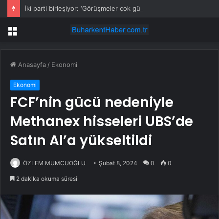
İki parti birleşiyor: ‘Görüşmeler çok güzel…’
Menü
Anasayfa
/
Ekonomi
Ekonomi
FCF’nin gücü nedeniyle
Methanex hisseleri UBS’de
Satın Al’a yükseltildi
ÖZLEM MUMCUOĞLU
Şubat 8, 2024
0
0
2 dakika okuma süresi