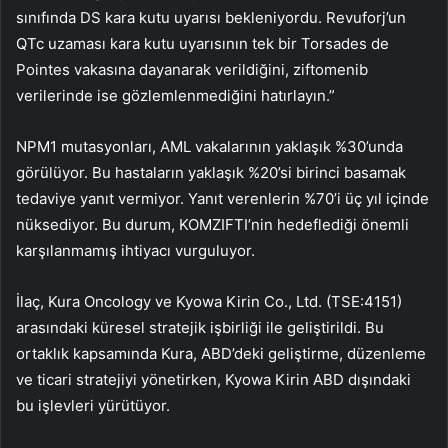
sınıfında DS kara kutu uyarısı bekleniyordu. Revuforj’un
QTc uzaması kara kutu uyarısının tek bir Torsades de
Pointes vakasına dayanarak verildiğini, ziftomenib
verilerinde ise gözlemlenmediğini hatırlayın.”
NPM1 mutasyonları, AML vakalarının yaklaşık %30’unda
görülüyor. Bu hastaların yaklaşık %20’si birinci basamak
tedaviye yanıt vermiyor. Yanıt verenlerin %70’i üç yıl içinde
nüksediyor. Bu durum, KOMZIFTI’nin hedeflediği önemli
karşılanmamış ihtiyacı vurguluyor.
İlaç, Kura Oncology ve
Kyowa Kirin Co., Ltd. (TSE:4151)
arasındaki küresel stratejik işbirliği ile geliştirildi. Bu
ortaklık kapsamında Kura, ABD’deki geliştirme, düzenleme
ve ticari stratejiyi yönetirken,
Kyowa Kirin
ABD dışındaki
bu işlevleri yürütüyor.