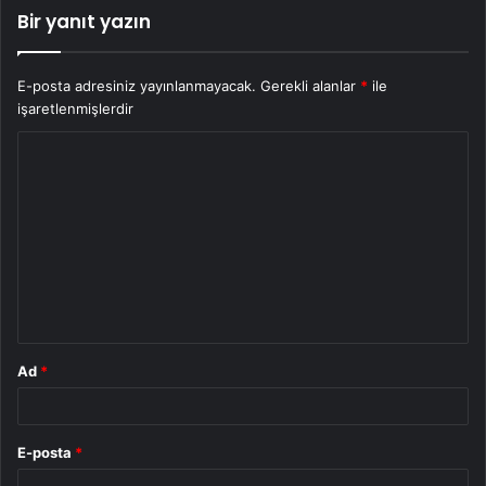
Bir yanıt yazın
E-posta adresiniz yayınlanmayacak.
Gerekli alanlar
*
ile
işaretlenmişlerdir
Y
o
r
u
m
*
Ad
*
E-posta
*