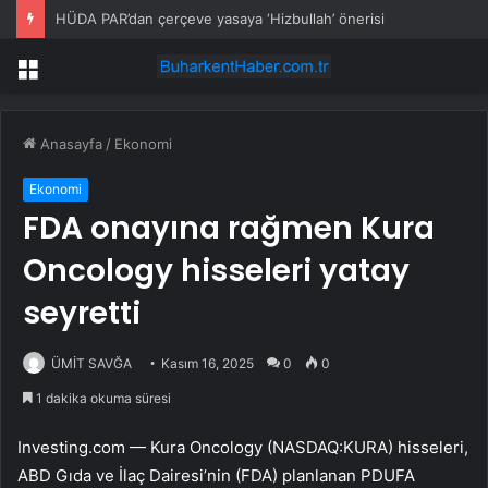
HÜDA PAR’dan çerçeve yasaya ‘Hizbullah’ önerisi
Menü
Anasayfa
/
Ekonomi
Ekonomi
FDA onayına rağmen Kura
Oncology hisseleri yatay
seyretti
ÜMİT SAVĞA
Kasım 16, 2025
0
0
1 dakika okuma süresi
Investing.com —
Kura Oncology (NASDAQ:KURA)
hisseleri,
ABD Gıda ve İlaç Dairesi’nin (FDA) planlanan PDUFA