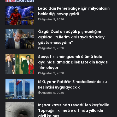
Leao’dan Fenerbahçe için milyonların
beklediği cevap geldi
Ağustos 9, 2026
Özgür Özel en büyük pişmanlığını
açıkladı: “Ellerim kırılsaydı da aday
göstermeseydim”
Ağustos 9, 2026
Sosyetik ismin gizemli ölümü hala
aydınlatılamadı: Dilek Ertek’in hayatı
film oluyor
Ağustos 9, 2026
İSKİ, yarın Fatih’in 3 mahallesinde su
kesintisi uygulayacak
Ağustos 9, 2026
İnşaat kazısında tesadüfen keşfedildi:
Toprağın iki metre altında yıllardır
gizli kalmış