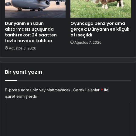
Dünyanın en uzun
Oyuncağa benziyor ama
aktarmasız uçuşunda
gerçek: Dünyanın en küçük
tarihi rekor: 24 saatten
atı seçildi
fazla havada kaldılar
Ağustos 7, 2026
Ağustos 8, 2026
Bir yanıt yazın
E-posta adresiniz yayınlanmayacak.
Gerekli alanlar
*
ile
işaretlenmişlerdir
Y
o
r
u