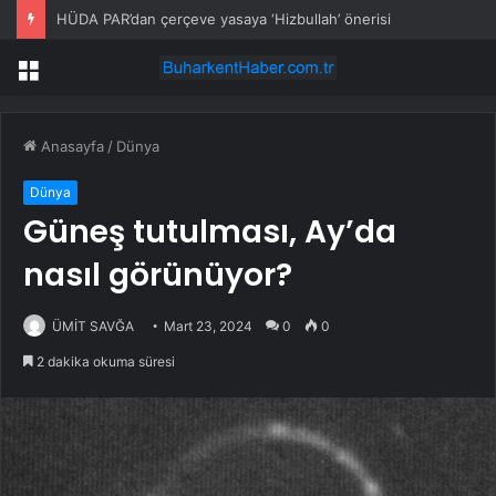
HÜDA PAR’dan çerçeve yasaya ‘Hizbullah’ önerisi
Menü
Anasayfa
/
Dünya
Dünya
Güneş tutulması, Ay’da
nasıl görünüyor?
ÜMİT SAVĞA
Mart 23, 2024
0
0
2 dakika okuma süresi