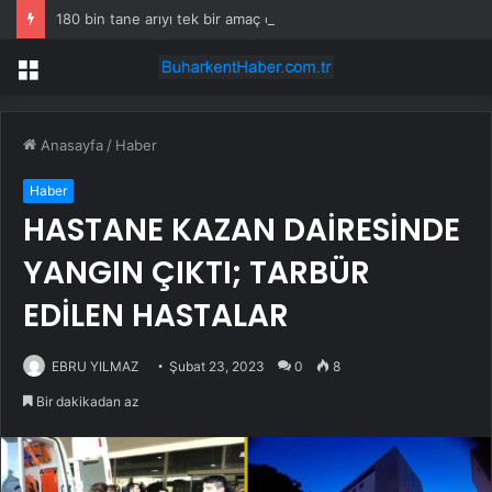
180 bin tane arıyı tek bir amaç doğaya saldılar
Menü
Anasayfa
/
Haber
Haber
HASTANE KAZAN DAİRESİNDE
YANGIN ÇIKTI; TARBÜR
EDİLEN HASTALAR
EBRU YILMAZ
Şubat 23, 2023
0
8
Bir dakikadan az