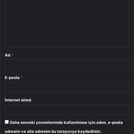
o
r
u
m
*
Ad
*
E-posta
*
İnternet sitesi
Daha sonraki yorumlarımda kullanılması için adım, e-posta
adresim ve site adresim bu tarayıcıya kaydedilsin.