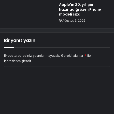
Apple’ın 20. yıl için
hazırladığı özel iPhone
modeli sızdı
Ağustos 5, 2026
Bir yanıt yazın
E-posta adresiniz yayınlanmayacak.
Gerekli alanlar
*
ile
işaretlenmişlerdir
Y
o
r
u
m
*