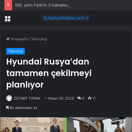
İSKİ, yarın Fatih’in 3 mahallesinde su kesintisi uygulayacak
Menü
Anasayfa
/
Teknoloji
Teknoloji
Hyundai Rusya’dan
tamamen çekilmeyi
planlıyor
ZEYNEP TOPAK
Nisan 30, 2023
0
11
Bir dakikadan az