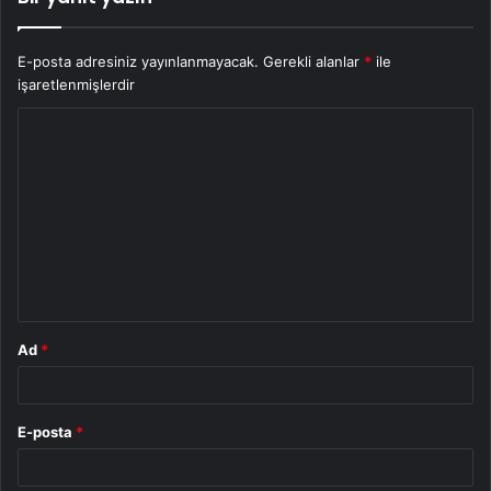
E-posta adresiniz yayınlanmayacak.
Gerekli alanlar
*
ile
işaretlenmişlerdir
Y
o
r
u
m
*
Ad
*
E-posta
*