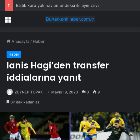
Baltık kuru yük navlun endeksi iki ayın zirvesinde
Menü
Anasayfa
/
Haber
Haber
Ianis Hagi’den transfer
iddialarına yanıt
ZEYNEP TOPAK
Mayıs 19, 2023
0
9
Bir dakikadan az