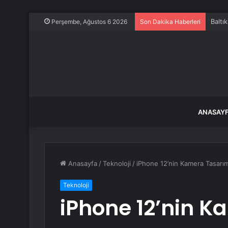
Baltı
Perşembe, Ağustos 6 2026
Son Dakika Haberleri
ANASAY
Anasayfa
/
Teknoloji
/
iPhone 12’nin Kamera Tasarım
Teknoloji
iPhone 12’nin K