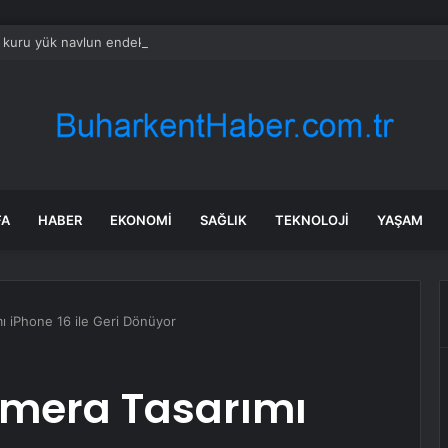
k kuru yük navlun endeksi iki ayın zirvesinde
FA
HABER
EKONOMI
SAĞLIK
TEKNOLOJI
YAŞAM
ı iPhone 16 ile Geri Dönüyor
amera Tasarımı