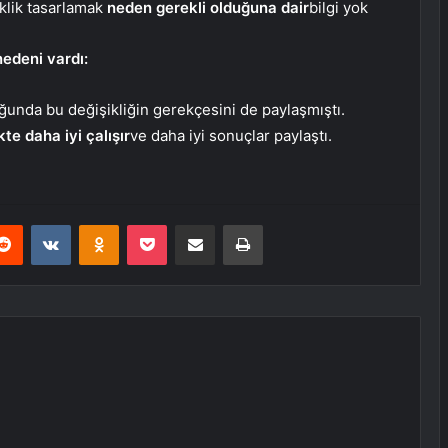
klik tasarlamak
neden gerekli olduğuna dair
bilgi yok
edeni vardı:
uğunda bu değişikliğin gerekçesini de paylaşmıştı.
kte daha iyi çalışır
ve daha iyi sonuçlar paylaştı.
erest
Reddit
VKontakte
Odnoklassniki
Pocket
E-Posta ile paylaş
Yazdır