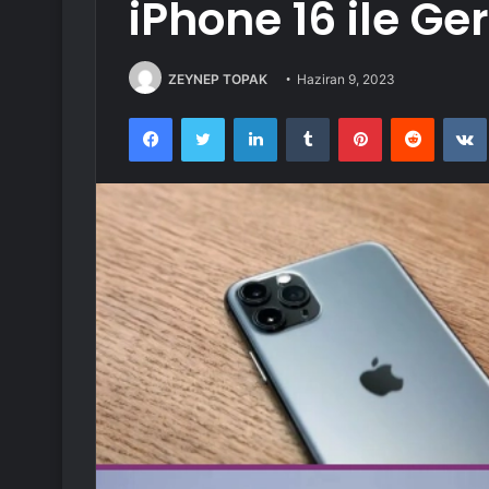
iPhone 16 ile Ge
ZEYNEP TOPAK
Haziran 9, 2023
Facebook
Twitter
LinkedIn
Tumblr
Pinterest
Reddit