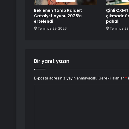
Beklenen Tomb Raider:
Çinli CXMT
Catalyst oyunu 2028’e
çıkmadı: S
ertelendi
pahalı
Temmuz 29, 2026
Temmuz 28,
Bir yanıt yazın
E-posta adresiniz yayınlanmayacak.
Gerekli alanlar
*
i
Y
o
r
u
m