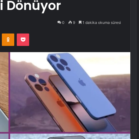
ri Dönüyor
0
9
1 dakika okuma süresi
VKontakte
Odnoklassniki
Pocket