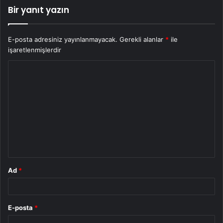
Bir yanıt yazın
E-posta adresiniz yayınlanmayacak.
Gerekli alanlar
*
ile
işaretlenmişlerdir
Y
o
r
u
m
*
Ad
*
E-posta
*