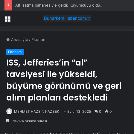
Altı satma bahanesiyle geldi: Kuyumcuyu öldürüp gaspetti
Menü
Anasayfa
/
Ekonomi
Ekonomi
ISS, Jefferies’in “al”
tavsiyesi ile yükseldi,
büyüme görünümü ve geri
alım planları destekledi
MEHMET HAZBİN KAZBEK
Eylül 13, 2025
0
0
1 dakika okuma süresi