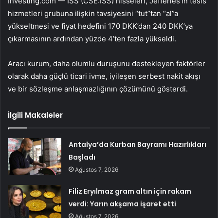
Investing.com —
ISS (CSE:ISS)
hisseleri, Jefferies’in tesis
hizmetleri grubuna ilişkin tavsiyesini “tut”tan “al”a
yükseltmesi ve fiyat hedefini 170 DKK’dan 240 DKK’ya
çıkarmasının ardından yüzde 4’ten fazla yükseldi.
Aracı kurum, daha olumlu duruşunu destekleyen faktörler
olarak daha güçlü ticari ivme, iyileşen serbest nakit akışı
ve bir sözleşme anlaşmazlığının çözümünü gösterdi.
İlgili Makaleler
Antalya’da Kurban Bayramı Hazırlıkları
Başladı
Ağustos 7, 2026
Filiz Eryılmaz gram altın için rakam
verdi: Yarın akşama işaret etti
Ağustos 7, 2026