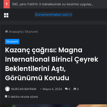
İSKİ, yarın Fatih’in 3 mahallesinde su kesintisi uygulayacak
Menü
Anasayfa
/
Ekonomi
Ekonomi
Kazanç çağrısı: Magna
International Birinci Çeyrek
Beklentilerini Aştı,
Görünümü Korudu
NURCAN BAYRAM
Mayıs 4, 2024
0
0
3 dakika okuma süresi