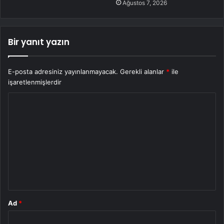
Ağustos 7, 2026
Bir yanıt yazın
E-posta adresiniz yayınlanmayacak.
Gerekli alanlar
*
ile
işaretlenmişlerdir
Y
o
r
u
m
*
Ad
*