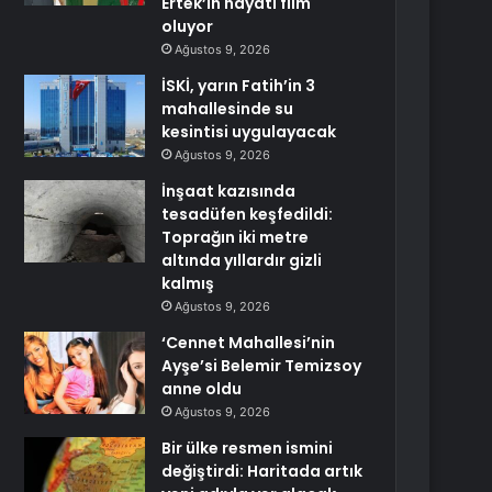
Ertek’in hayatı film
oluyor
Ağustos 9, 2026
İSKİ, yarın Fatih’in 3
mahallesinde su
kesintisi uygulayacak
Ağustos 9, 2026
İnşaat kazısında
tesadüfen keşfedildi:
Toprağın iki metre
altında yıllardır gizli
kalmış
Ağustos 9, 2026
‘Cennet Mahallesi’nin
Ayşe’si Belemir Temizsoy
anne oldu
Ağustos 9, 2026
Bir ülke resmen ismini
değiştirdi: Haritada artık