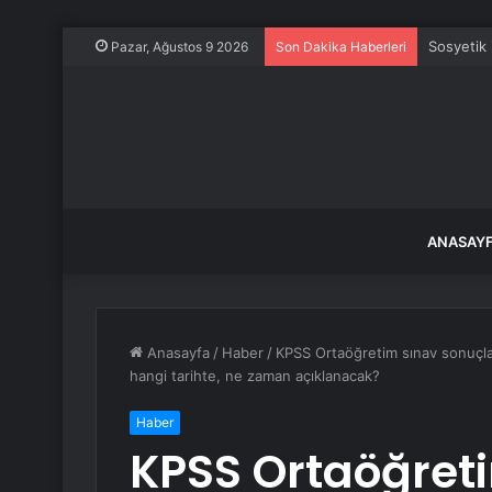
İSKİ, yar
Pazar, Ağustos 9 2026
Son Dakika Haberleri
ANASAY
Anasayfa
/
Haber
/
KPSS Ortaöğretim sınav sonuçla
hangi tarihte, ne zaman açıklanacak?
Haber
KPSS Ortaöğreti