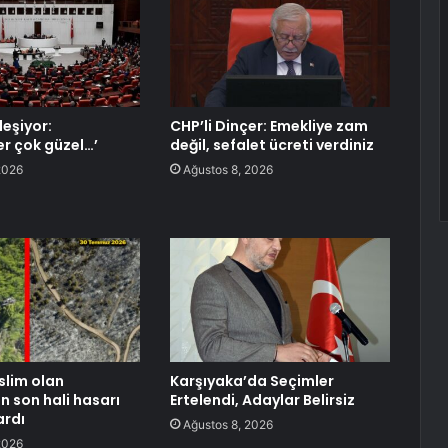
rleşiyor:
CHP’li Dinçer: Emekliye zam
r çok güzel…’
değil, sefalet ücreti verdiniz
2026
Ağustos 8, 2026
slim olan
Karşıyaka’da Seçimler
n son hali hasarı
Ertelendi, Adaylar Belirsiz
ardı
Ağustos 8, 2026
2026