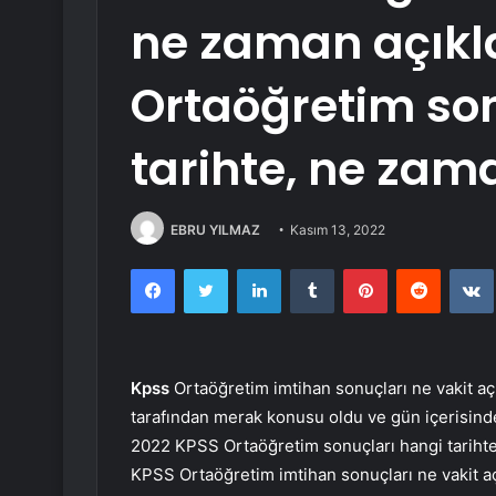
ne zaman açıkl
Ortaöğretim son
tarihte, ne zam
EBRU YILMAZ
Kasım 13, 2022
Facebook
Twitter
LinkedIn
Tumblr
Pinterest
Reddit
Kpss
Ortaöğretim imtihan sonuçları ne vakit aç
tarafından merak konusu oldu ve gün içerisinde 
2022 KPSS Ortaöğretim sonuçları hangi tarihte,
KPSS Ortaöğretim imtihan sonuçları ne vakit 