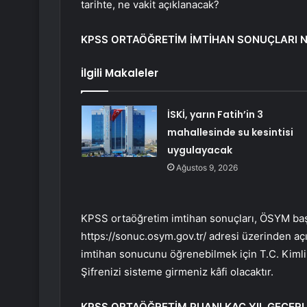
tarihte, ne vakit açıklanacak?
KPSS ORTAÖĞRETİM İMTİHAN SONUÇLARI N
İlgili Makaleler
İSKİ, yarın Fatih’in 3
mahallesinde su kesintisi
uygulayacak
Ağustos 9, 2026
KPSS ortaöğretim imtihan sonuçları, ÖSYM başka
https://sonuc.osym.gov.tr/ adresi üzerinden aç
imtihan sonucunu öğrenebilmek için T.C. Kiml
Şifrenizi sisteme girmeniz kâfi olacaktır.
KPSS ORTAÖĞRETİM PUANI KAÇ YIL GEÇERL