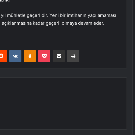
 yıl mühletle geçerlidir. Yeni bir imtihanın yapılamaması
n açıklanmasına kadar geçerli olmaya devam eder.
erest
Reddit
VKontakte
Odnoklassniki
Pocket
E-Posta ile paylaş
Yazdır