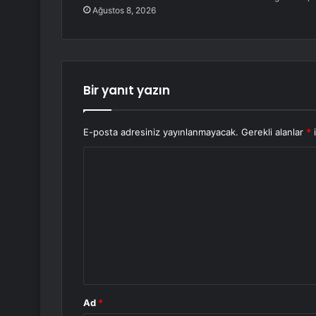
Ağustos 8, 2026
Bir yanıt yazın
E-posta adresiniz yayınlanmayacak.
Gerekli alanlar
*
i
Y
o
r
u
m
*
Ad
*