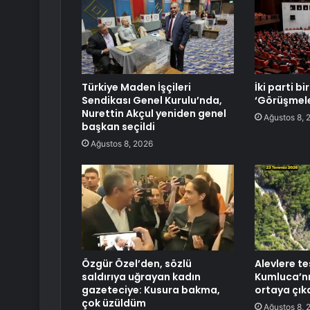
Türkiye Maden İşçileri
İki parti bi
Sendikası Genel Kurulu’nda,
‘Görüşmele
Nurettin Akçul yeniden genel
Ağustos 8, 
başkan seçildi
Ağustos 8, 2026
Özgür Özel’den, sözlü
Alevlere te
saldırıya uğrayan kadın
Kumluca’nı
gazeteciye: Kusura bakma,
ortaya çık
çok üzüldüm
Ağustos 8, 