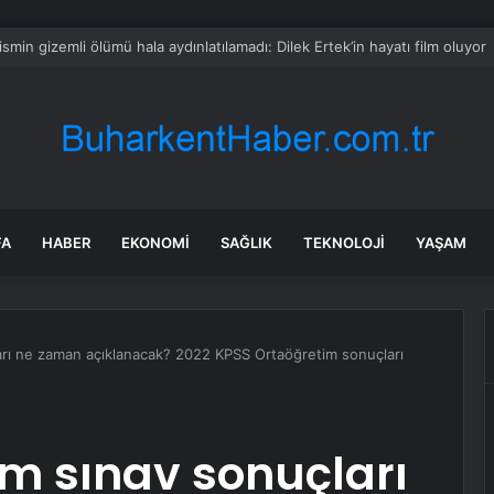
ın Fatih’in 3 mahallesinde su kesintisi uygulayacak
FA
HABER
EKONOMI
SAĞLIK
TEKNOLOJI
YAŞAM
rı ne zaman açıklanacak? 2022 KPSS Ortaöğretim sonuçları
m sınav sonuçları