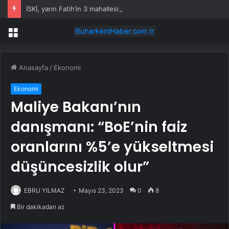
İSKİ, yarın Fatih’in 3 mahallesinde su kesintisi uygulayacak
Menü
Anasayfa
/
Ekonomi
Ekonomi
Maliye Bakanı’nın
danışmanı: “BoE’nin faiz
oranlarını %5’e yükseltmesi
düşüncesizlik olur”
EBRU YILMAZ
Mayıs 23, 2023
0
8
Bir dakikadan az