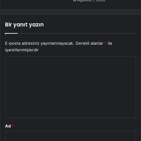
Bir yanıt yazın
E-posta adresiniz yayınlanmayacak.
Gerekli alanlar
*
ile
işaretlenmişlerdir
Y
o
r
u
m
*
Ad
*