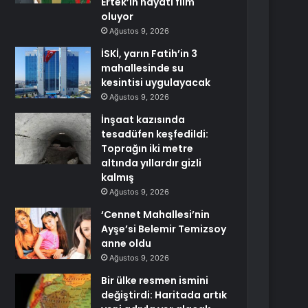
Ertek’in hayatı film
oluyor
Ağustos 9, 2026
İSKİ, yarın Fatih’in 3
mahallesinde su
kesintisi uygulayacak
Ağustos 9, 2026
İnşaat kazısında
tesadüfen keşfedildi:
Toprağın iki metre
altında yıllardır gizli
kalmış
Ağustos 9, 2026
‘Cennet Mahallesi’nin
Ayşe’si Belemir Temizsoy
anne oldu
Ağustos 9, 2026
Bir ülke resmen ismini
değiştirdi: Haritada artık