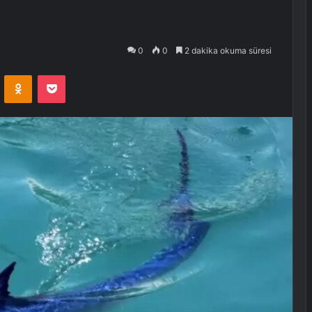
0
0
2 dakika okuma süresi
VKontakte
Odnoklassniki
Pocket