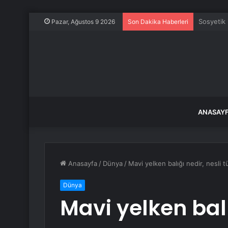
İSKİ, yar
Pazar, Ağustos 9 2026
Son Dakika Haberleri
ANASAY
Anasayfa
/
Dünya
/
Mavi yelken balığı nedir, nesli 
Dünya
Mavi yelken balı