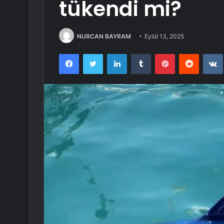
tükendi mi?
NURCAN BAYRAM
Eylül 13, 2025
Facebook
Twitter
LinkedIn
Tumblr
Pinterest
Reddit