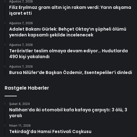
Ağustos 7, 2026
Filiz Eryılmaz gram altın için rakam verdi: Yarın akşama
işaret etti
Ağustos 7, 2026
Adalet Bakanı Gürlek: Behçet Oktay’ın şüpheli ölümü
yeniden kapsamlı şekilde incelenecek
Ağustos 7, 2026
Teröristler teslim olmaya devam ediyor… Hudutlarda
490 kişi yakalandı
Ağustos 7, 2026
Bursa Nilüfer’de Başkan Özdemir, Esentepeliler’i dinledi
Rastgele Haberler
Şubat 8, 2024
Nallıhan’da iki otomobil kafa kafaya çarpıştı: 3 ölü, 3
yaralı
Nisan 11, 2026
Tekirdağ’da Hamsi Festivali Coşkusu