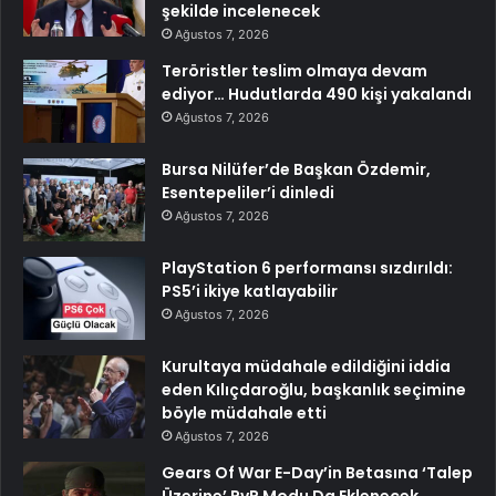
şekilde incelenecek
Ağustos 7, 2026
Teröristler teslim olmaya devam
ediyor… Hudutlarda 490 kişi yakalandı
Ağustos 7, 2026
Bursa Nilüfer’de Başkan Özdemir,
Esentepeliler’i dinledi
Ağustos 7, 2026
PlayStation 6 performansı sızdırıldı:
PS5’i ikiye katlayabilir
Ağustos 7, 2026
Kurultaya müdahale edildiğini iddia
eden Kılıçdaroğlu, başkanlık seçimine
böyle müdahale etti
Ağustos 7, 2026
Gears Of War E-Day’in Betasına ‘Talep
Üzerine’ PvP Modu Da Eklenecek