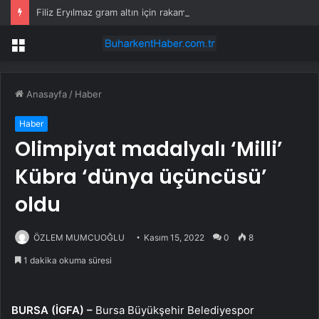
Filiz Eryılmaz gram altın için rakam verdi: Yarın akşama işaret etti
Menü
Anasayfa
/
Haber
Haber
Olimpiyat madalyalı ‘Milli’
Kübra ‘dünya üçüncüsü’
oldu
ÖZLEM MUMCUOĞLU
Kasım 15, 2022
0
8
1 dakika okuma süresi
BURSA (İGFA) –
Bursa Büyükşehir Belediyespor