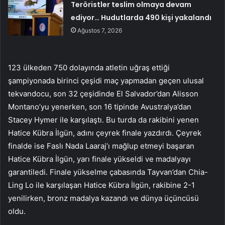
Teröristler teslim olmaya devam
ediyor… Hudutlarda 490 kişi yakalandı
Ağustos 7, 2026
123 ülkeden 750 dolayında atletin uğraş ettiği
şampiyonada birinci çeşidi maç yapmadan geçen ulusal
tekvandocu, son 32 çeşidinde El Salvador’dan Alisson
Montano’yu yenerken, son 16 tipinde Avustralya’dan
Stacey Hymer ile karşılaştı. Bu turda da rakibini yenen
Hatice Kübra İlgün, adını çeyrek finale yazdırdı. Çeyrek
finalde ise Faslı Nada Laaraj’ı mağlup etmeyi başaran
Hatice Kübra İlgün, yarı finale yükseldi ve madalyayı
garantiledi. Finale yükselme çabasında Tayvan’dan Chia-
Ling Lo ile karşılaşan Hatice Kübra İlgün, rakibine 2-1
yenilirken, bronz madalya kazandı ve dünya üçüncüsü
oldu.