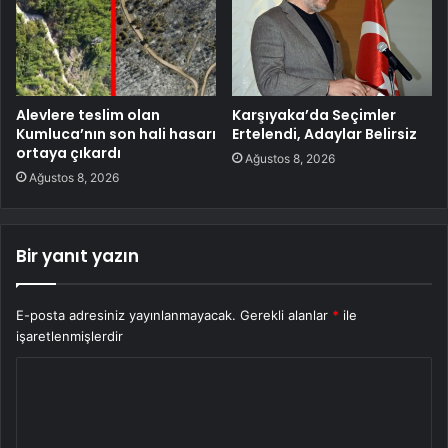
Alevlere teslim olan
Karşıyaka’da Seçimler
Kumluca’nın son hali hasarı
Ertelendi, Adaylar Belirsiz
ortaya çıkardı
Ağustos 8, 2026
Ağustos 8, 2026
Bir yanıt yazın
E-posta adresiniz yayınlanmayacak.
Gerekli alanlar
*
ile
işaretlenmişlerdir
Y
o
r