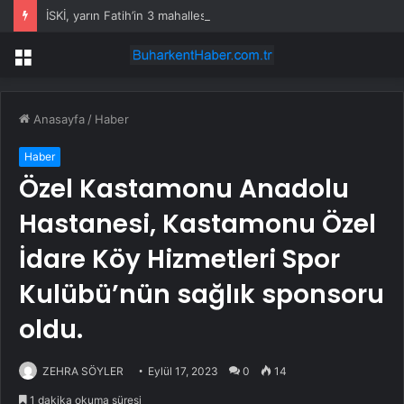
İSKİ, yarın Fatih’in 3 mahallesinde su kesintisi uygulayacak
Menü
Anasayfa
/
Haber
Haber
Özel Kastamonu Anadolu
Hastanesi, Kastamonu Özel
İdare Köy Hizmetleri Spor
Kulübü’nün sağlık sponsoru
oldu.
ZEHRA SÖYLER
Eylül 17, 2023
0
14
1 dakika okuma süresi