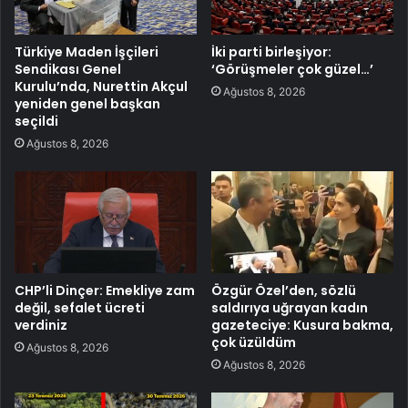
Türkiye Maden İşçileri
İki parti birleşiyor:
Sendikası Genel
‘Görüşmeler çok güzel…’
Kurulu’nda, Nurettin Akçul
Ağustos 8, 2026
yeniden genel başkan
seçildi
Ağustos 8, 2026
CHP’li Dinçer: Emekliye zam
Özgür Özel’den, sözlü
değil, sefalet ücreti
saldırıya uğrayan kadın
verdiniz
gazeteciye: Kusura bakma,
çok üzüldüm
Ağustos 8, 2026
Ağustos 8, 2026