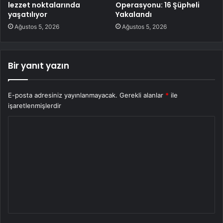
lezzet noktalarında
Operasyonu: 16 Şüpheli
yaşatılıyor
Yakalandı
Ağustos 5, 2026
Ağustos 5, 2026
Bir yanıt yazın
E-posta adresiniz yayınlanmayacak.
Gerekli alanlar
*
ile
işaretlenmişlerdir
Y
o
r
u
m
*