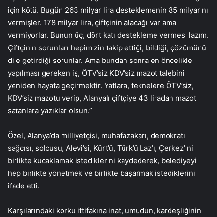
için kötü. Bugün 263 milyar lira desteklemenin 85 milyarını
vermişler. 178 milyar lira, çiftçinin alacağı var ama
vermiyorlar. Bunun üç, dört katı destekleme vermesi lazım.
Çiftçinin sorunları hepimizin takip ettiği, bildiği, çözümünü
dile getirdiği sorunlar. Ama bundan sonra en öncelikle
yapılması gereken iş, ÖTV’siz KDV’siz mazot talebini
yeniden hayata geçirmektir. Yatlara, teknelere ÖTV’siz,
KDV’siz mazotu verip, Alanyalı çiftçiye 43 liradan mazot
satanlara yazıklar olsun.”
Özel, Alanya’da milliyetçisi, muhafazakarı, demokratı,
sağcısı, solcusu, Alevi’si, Kürt’ü, Türk’ü Laz’ı, Çerkez’ini
birlikte kucaklamak istediklerini kaydederek, belediyeyi
hep birlikte yönetmek ve birlikte başarmak istediklerini
ifade etti.
Karşılarındaki korku ittifakına inat, umudun, kardeşliğinin