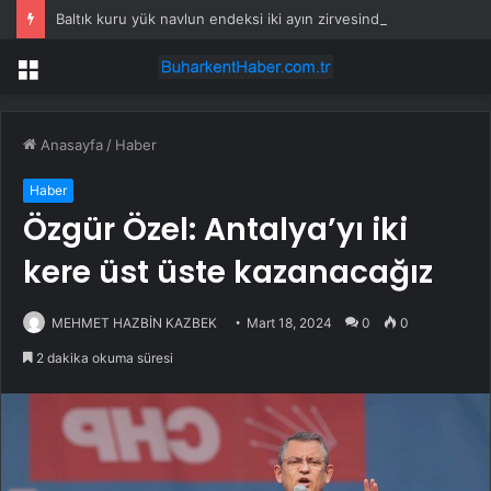
Baltık kuru yük navlun endeksi iki ayın zirvesinde
Menü
Anasayfa
/
Haber
Haber
Özgür Özel: Antalya’yı iki
kere üst üste kazanacağız
MEHMET HAZBİN KAZBEK
Mart 18, 2024
0
0
2 dakika okuma süresi