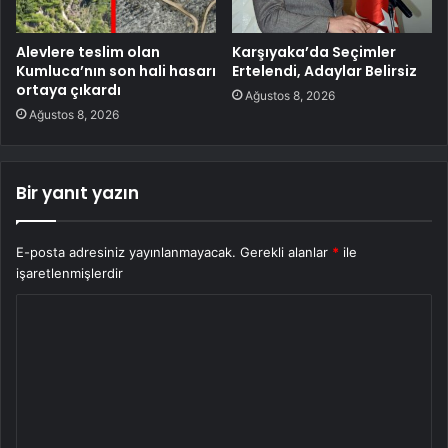
Alevlere teslim olan
Karşıyaka’da Seçimler
Kumluca’nın son hali hasarı
Ertelendi, Adaylar Belirsiz
ortaya çıkardı
Ağustos 8, 2026
Ağustos 8, 2026
Bir yanıt yazın
E-posta adresiniz yayınlanmayacak.
Gerekli alanlar
*
ile
işaretlenmişlerdir
Y
o
r
u
m