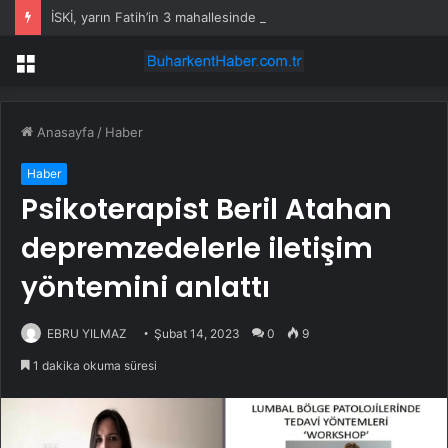
İSKİ, yarın Fatih’in 3 mahallesinde su kesintisi uygulayacak
Menü
Anasayfa
/
Haber
Haber
Psikoterapist Beril Atahan
depremzedelerle iletişim
yöntemini anlattı
EBRU YILMAZ
Şubat 14, 2023
0
9
1 dakika okuma süresi