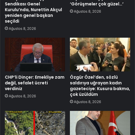
Sendikası Genel
‘Görüşmeler çok güzel…’
Kurulu’nda, Nurettin Akçul
Ağustos 8, 2026
yeniden genel başkan
seçildi
Ağustos 8, 2026
CHP’li Dinçer: Emekliye zam
Özgür Özel’den, sözlü
değil, sefalet ücreti
saldırıya uğrayan kadın
verdiniz
gazeteciye: Kusura bakma,
çok üzüldüm
Ağustos 8, 2026
Ağustos 8, 2026