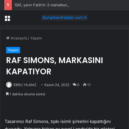
İSKİ, yarın Fatih’in 3 mahallesinde su kesintisi uygulayacak
Menü
Anasayfa
/
Yaşam
Yaşam
RAF SIMONS, MARKASINI
KAPATIYOR
EBRU YILMAZ
Kasım 24, 2022
0
11
1 dakika okuma süresi
Tasarımcı Raf Simons, tıpkı isimli şirketini kapattığını
duyurdu. Yalnızca birkaç ay evvel Londra’da bir gösteri