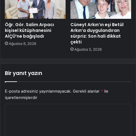
Öğr. Gör. Salim Arpacı
Cüneyt Arkın’ın eşi Betül
kişisel kütüphanesini
Arkın’a duygulandıran
AİÇÜ’ne bağışladı
sürpriz: Son hali dikkat
çekti
Ağustos 6, 2026
Ağustos 5, 2026
Bir yanıt yazın
E-posta adresiniz yayınlanmayacak.
Gerekli alanlar
*
ile
işaretlenmişlerdir
Y
o
r
u