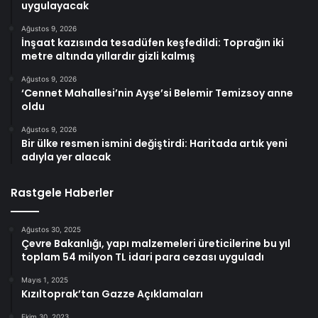
uygulayacak
Ağustos 9, 2026
İnşaat kazısında tesadüfen keşfedildi: Toprağın iki
metre altında yıllardır gizli kalmış
Ağustos 9, 2026
‘Cennet Mahallesi’nin Ayşe’si Belemir Temizsoy anne
oldu
Ağustos 9, 2026
Bir ülke resmen ismini değiştirdi: Haritada artık yeni
adıyla yer alacak
Rastgele Haberler
Ağustos 30, 2025
Çevre Bakanlığı, yapı malzemeleri üreticilerine bu yıl
toplam 54 milyon TL idari para cezası uyguladı
Mayıs 1, 2025
Kızıltoprak’tan Gazze Açıklamaları
Ekim 30, 2023