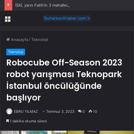
İSKİ, yarın Fatih’in 3 mahallesinde su kesintisi uygulayacak
Menü
Anasayfa
/
Teknoloji
Teknoloji
Robocube Off-Season 2023
robot yarışması Teknopark
İstanbul öncülüğünde
başlıyor
EBRU YILMAZ
Temmuz 3, 2023
0
10
1 dakika okuma süresi