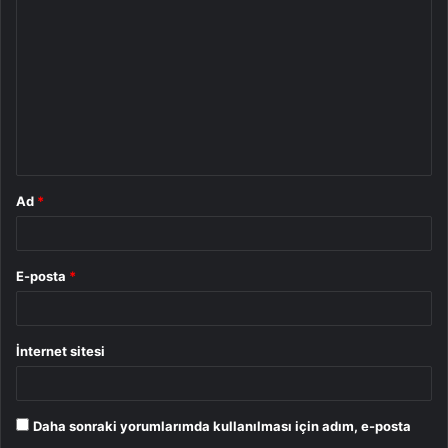
o
r
u
m
*
Ad
*
E-posta
*
İnternet sitesi
Daha sonraki yorumlarımda kullanılması için adım, e-posta