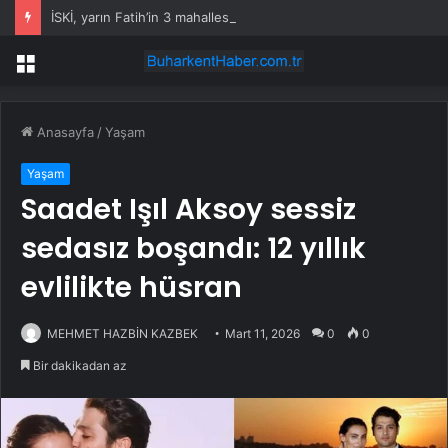
İSKİ, yarın Fatih’in 3 mahallesinde su kesintisi uygulayacak
Menü
Anasayfa
/
Yaşam
Yaşam
Saadet Işıl Aksoy sessiz
sedasız boşandı: 12 yıllık
evlilikte hüsran
MEHMET HAZBİN KAZBEK
Mart 11, 2026
0
0
Bir dakikadan az