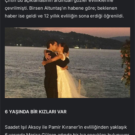
Çiftin bu açıklamasının ardından gözler evliliklerine
çevrilmişti. Birsen Altuntaş’ın habene göre; beklenen
haber ise geldi ve 12 yıllık evliliğin sona erdiği öğrenildi.
6 YAŞINDA BİR KIZLARI VAR
Saadet Işıl Aksoy ile Pamir Kıraner’in evliliğinden yaklaşık
6 yaşında Marisa Gülcan adında bir kız çocukları bulunuyor.