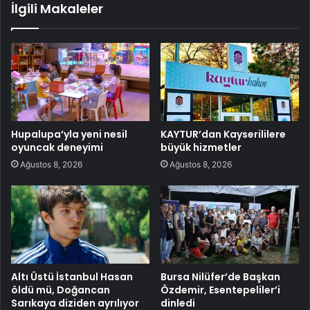
İlgili Makaleler
Hupalupa’yla yeni nesil
KAYTUR’dan Kayserililere
oyuncak deneyimi
büyük hizmetler
Ağustos 8, 2026
Ağustos 8, 2026
Altı Üstü İstanbul Hasan
Bursa Nilüfer’de Başkan
öldü mü, Doğancan
Özdemir, Esentepeliler’i
Sarıkaya diziden ayrılıyor
dinledi