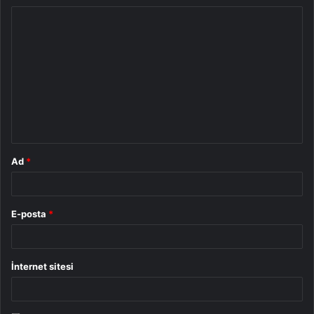
Y
o
r
u
m
*
Ad
*
E-posta
*
İnternet sitesi