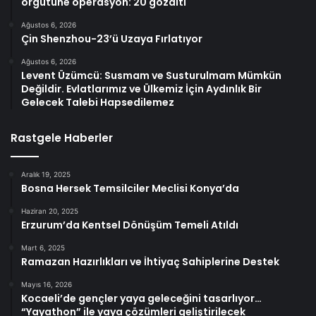
örgütüne operasyon: 20 gözaltı
Ağustos 6, 2026
Çin Shenzhou-23’ü Uzaya Fırlatıyor
Ağustos 6, 2026
Levent Üzümcü: Susmam ve Susturulmam Mümkün
Değildir. Evlatlarımız ve Ülkemiz İçin Aydınlık Bir
Gelecek Talebi Hapsedilemez
Rastgele Haberler
Aralık 19, 2025
Bosna Hersek Temsilciler Meclisi Konya’da
Haziran 20, 2025
Erzurum’da Kentsel Dönüşüm Temeli Atıldı
Mart 6, 2025
Ramazan Hazırlıkları ve İhtiyaç Sahiplerine Destek
Mayıs 16, 2026
Kocaeli’de gençler yaya geleceğini tasarlıyor…
“Yayathon” ile yaya çözümleri geliştirilecek