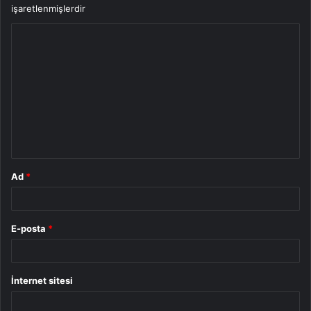
işaretlenmişlerdir
Y
o
r
u
m
*
Ad
*
E-posta
*
İnternet sitesi