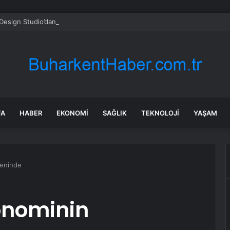
esign Studio’dan cam ambalaj tasarımında bütüncül yaklaşım
FA
HABER
EKONOMI
SAĞLIK
TEKNOLOJI
YAŞAM
eninde
onominin