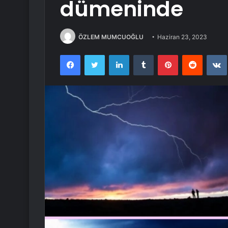
dümeninde
ÖZLEM MUMCUOĞLU
Haziran 23, 2023
Facebook
Twitter
LinkedIn
Tumblr
Pinterest
Reddit