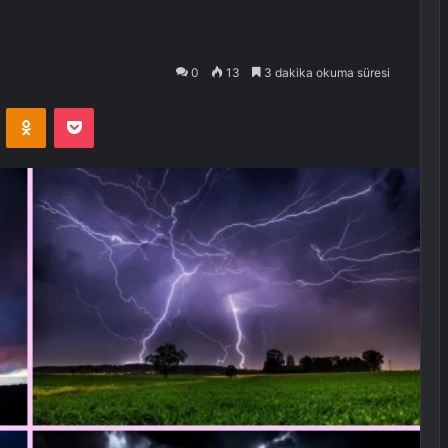
0
13
3 dakika okuma süresi
VKontakte
Odnoklassniki
Pocket