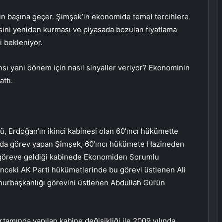
 başına geçer. Şimşek’in ekonomide temel tercihlere
isini yeniden kurması ve piyasada bozulan fiyatlama
i bekleniyor.
ı yeni dönem için nasıl sinyaller veriyor? Ekonominin
ttı.
, Erdoğan’ın ikinci kabinesi olan 60’ıncı hükümette
arında görev yapan Şimşek, 60’ıncı hükümete Hazineden
n göreve geldiği kabinede Ekonomiden Sorumlu
nceki AK Parti hükümetlerinde bu görevi üstlenen Ali
urbaşkanlığı görevini üstlenen Abdullah Gül’ün
tamında yapılan kabine değişikliği ile 2009 yılında