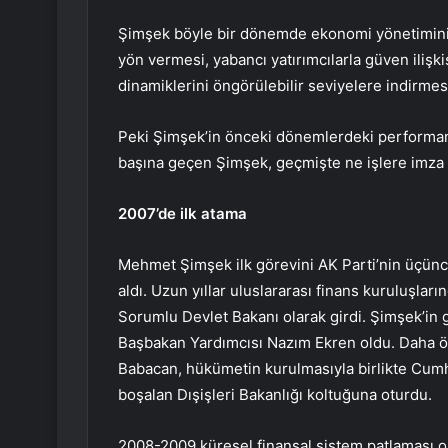
Şimşek böyle bir dönemde ekonomi yönetiminin
yön vermesi, yabancı yatırımcılarla güven ilişk
dinamiklerini öngörülebilir seviyelere indirmes
Peki Şimşek’in önceki dönemlerdeki performans
başına geçen Şimşek, geçmişte ne işlere imza a
2007’de ilk atama
Mehmet Şimşek ilk görevini AK Parti’nin üçüncü
aldı. Uzun yıllar uluslararası finans kuruluşl
Sorumlu Devlet Bakanı olarak girdi. Şimşek’i
Başbakan Yardımcısı Nazım Ekren oldu. Daha ö
Babacan, hükümetin kurulmasıyla birlikte Cumh
boşalan Dışişleri Bakanlığı koltuğuna oturdu.
2008-2009 küresel finansal sistem patlaması or