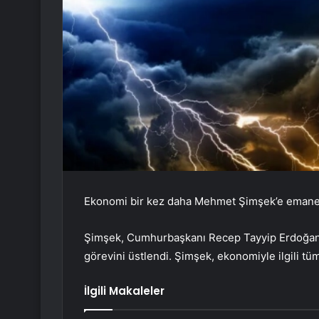
Ekonomi bir kez daha Mehmet Şimşek’e emanet
Şimşek, Cumhurbaşkanı Recep Tayyip Erdoğan’ı
görevini üstlendi. Şimşek, ekonomiyle ilgili t
İlgili Makaleler