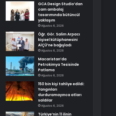
GCA Design Studio’dan
cam ambalaj
tasarımında bütüncül
yaklaşım
Ağustos 6, 2026
Öğr. Gör. Salim Arpacı
kişisel kütüphanesini
AİÇÜ’ne bağışladı
Ağustos 6, 2026
Macaristan’da
Petrokimya Tesisinde
Patlama
Ağustos 6, 2026
150 bin kişi tahliye edildi:
Yangınları
durduramayınca atları
saldılar
Ağustos 6, 2026
Türkiye’nin 11 ilinin