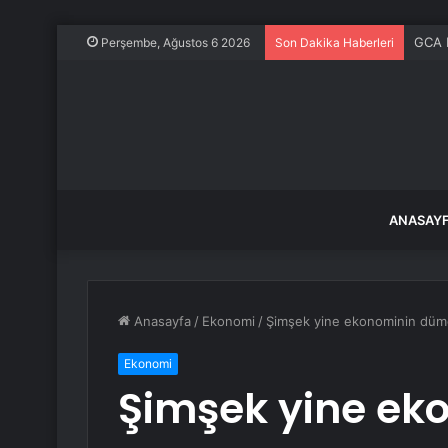
GCA D
Perşembe, Ağustos 6 2026
Son Dakika Haberleri
ANASAY
Anasayfa
/
Ekonomi
/
Şimşek yine ekonominin düm
Ekonomi
Şimşek yine ek