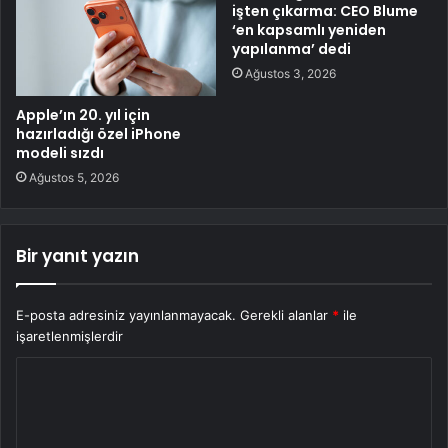
işten çıkarma: CEO Blume
‘en kapsamlı yeniden
yapılanma’ dedi
Ağustos 3, 2026
Apple’ın 20. yıl için
hazırladığı özel iPhone
modeli sızdı
Ağustos 5, 2026
Bir yanıt yazın
E-posta adresiniz yayınlanmayacak.
Gerekli alanlar
*
ile
işaretlenmişlerdir
Y
o
r