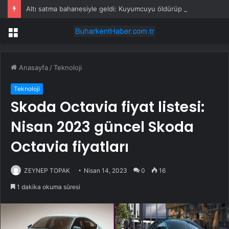
Altı satma bahanesiyle geldi: Kuyumcuyu öldürüp gaspetti
Menü
Anasayfa
/
Teknoloji
Teknoloji
Skoda Octavia fiyat listesi:
Nisan 2023 güncel Skoda
Octavia fiyatları
ZEYNEP TOPAK
Nisan 14, 2023
0
16
1 dakika okuma süresi