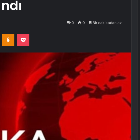
andı
0
0
Bir dakikadan az
VKontakte
Odnoklassniki
Pocket