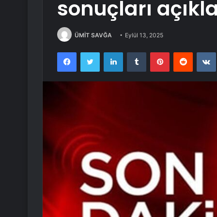
sonuçları açıkl
ÜMİT SAVĞA
Eylül 13, 2025
Facebook
Twitter
LinkedIn
Tumblr
Pinterest
Reddit