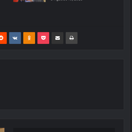
erest
Reddit
VKontakte
Odnoklassniki
Pocket
E-Posta ile paylaş
Yazdır