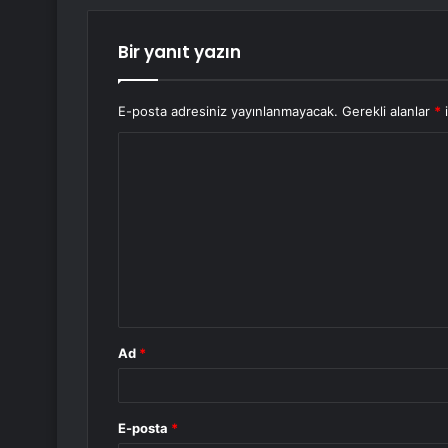
Bir yanıt yazın
E-posta adresiniz yayınlanmayacak.
Gerekli alanlar
*
i
Y
o
r
u
m
*
Ad
*
E-posta
*