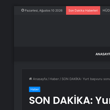
HÜDA
Pazartesi, Ağustos 10 2026
Son Dakika Haberleri
ANASAY
Anasayfa
/
Haber
/
SON DAKİKA: Yurt başvuru sonuç
Haber
SON DAKİKA: Yu