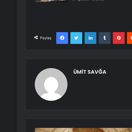
Facebook
Twitter
LinkedIn
Tumblr
Pint
Paylaş
ÜMİT SAVĞA