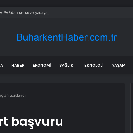
 PAR’dan çerçeve yasaya ‘Hizbullah’ önerisi
FA
HABER
EKONOMI
SAĞLIK
TEKNOLOJI
YAŞAM
ları açıklandı
rt başvuru