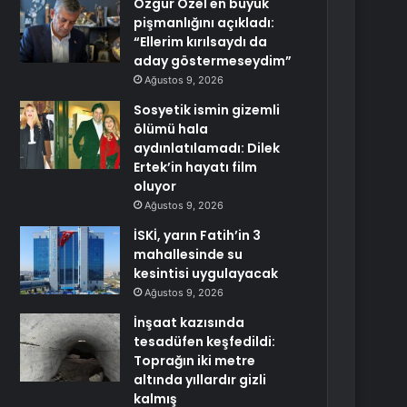
Özgür Özel en büyük
pişmanlığını açıkladı:
“Ellerim kırılsaydı da
aday göstermeseydim”
Ağustos 9, 2026
Sosyetik ismin gizemli
ölümü hala
aydınlatılamadı: Dilek
Ertek’in hayatı film
oluyor
Ağustos 9, 2026
İSKİ, yarın Fatih’in 3
mahallesinde su
kesintisi uygulayacak
Ağustos 9, 2026
İnşaat kazısında
tesadüfen keşfedildi:
Toprağın iki metre
altında yıllardır gizli
kalmış