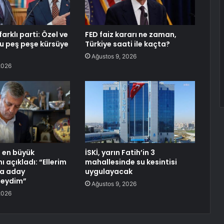
farklı parti: Özel ve
FED faiz kararı ne zaman,
lu peş peşe kürsüye
Türkiye saati ile kaçta?
Ağustos 9, 2026
2026
 en büyük
İSKİ, yarın Fatih’in 3
ı açıkladı: “Ellerim
mahallesinde su kesintisi
da aday
uygulayacak
eydim”
Ağustos 9, 2026
2026