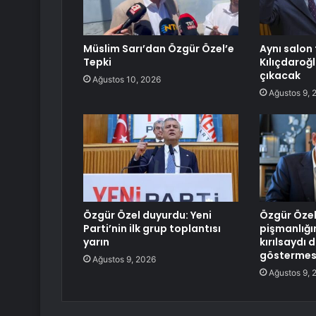
Müslim Sarı’dan Özgür Özel’e
Aynı salon 
Tepki
Kılıçdaroğ
çıkacak
Ağustos 10, 2026
Ağustos 9, 
Özgür Özel duyurdu: Yeni
Özgür Özel
Parti’nin ilk grup toplantısı
pişmanlığın
yarın
kırılsaydı 
göstermes
Ağustos 9, 2026
Ağustos 9, 