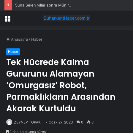
Suna Selen yıllar sonra Münir Özkul ile neden boşandıklarını anlattı: Taze kana ihtiyacım var dedi
Menü
Anasayfa
/
Haber
Haber
Tek Hücrede Kalma
Gururunu Alamayan
‘Omurgasız’ Robot,
Parmaklıkların Arasından
Akarak Kurtuldu
ZEYNEP TOPAK
Ocak 27, 2023
0
8
1 dakika okuma süresi