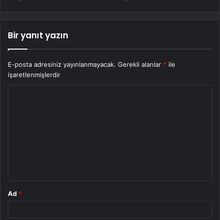
Bir yanıt yazın
E-posta adresiniz yayınlanmayacak.
Gerekli alanlar
*
ile
işaretlenmişlerdir
Y
o
r
u
m
*
Ad
*