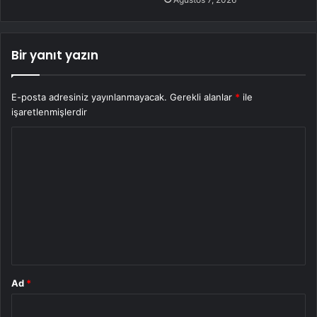
Bir yanıt yazın
E-posta adresiniz yayınlanmayacak.
Gerekli alanlar
*
ile
işaretlenmişlerdir
Y
o
r
u
m
*
Ad
*