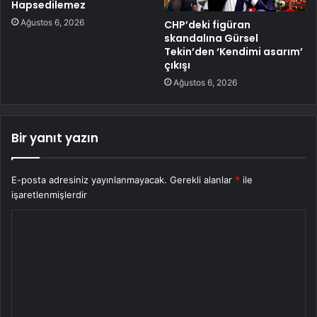
Hapsedilemez
Ağustos 6, 2026
CHP’deki figüran
skandalına Gürsel
Tekin’den ‘Kendimi asarım’
çıkışı
Ağustos 6, 2026
Bir yanıt yazın
E-posta adresiniz yayınlanmayacak.
Gerekli alanlar
*
ile
işaretlenmişlerdir
Y
o
r
u
m