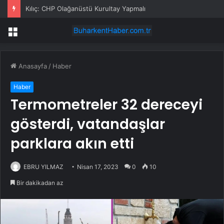
Kılıç: CHP Olağanüstü Kurultay Yapmalı
Menü
Anasayfa
/
Haber
Haber
Termometreler 32 dereceyi
gösterdi, vatandaşlar
parklara akın etti
EBRU YILMAZ
Nisan 17, 2023
0
10
Bir dakikadan az